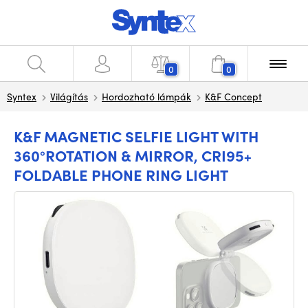
0
0
Syntex
Világítás
Hordozható lámpák
K&F Concept
K&F MAGNETIC SELFIE LIGHT WITH
360°ROTATION & MIRROR, CRI95+
FOLDABLE PHONE RING LIGHT