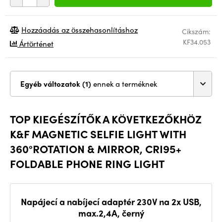
Hozzáadás az összehasonlításhoz
Cikszám:
KF34.053
Ártörténet
Egyéb változatok (1)
ennek a terméknek
TOP KIEGÉSZÍTŐK A KÖVETKEZŐKHÖZ
K&F MAGNETIC SELFIE LIGHT WITH
360°ROTATION & MIRROR, CRI95+
FOLDABLE PHONE RING LIGHT
Napájecí a nabíjecí adaptér 230V na 2x USB,
max.2,4A, černý