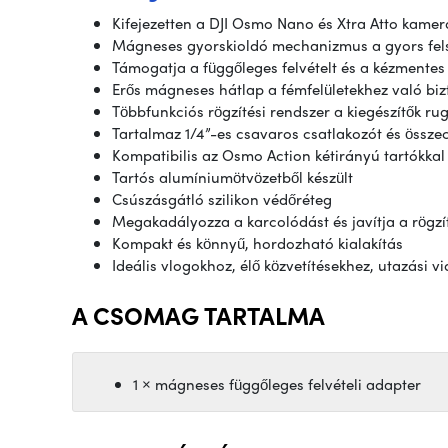
Kifejezetten a DJI Osmo Nano és Xtra Atto kamer
Mágneses gyorskioldó mechanizmus a gyors fel
Támogatja a függőleges felvételt és a kézmentes 
Erős mágneses hátlap a fémfelületekhez való bi
Többfunkciós rögzítési rendszer a kiegészítők r
Tartalmaz 1/4”-es csavaros csatlakozót és összec
Kompatibilis az Osmo Action kétirányú tartókkal
Tartós alumíniumötvözetből készült
Csúszásgátló szilikon védőréteg
Megakadályozza a karcolódást és javítja a rögzít
Kompakt és könnyű, hordozható kialakítás
Ideális vlogokhoz, élő közvetítésekhez, utazási 
A CSOMAG TARTALMA
1 × mágneses függőleges felvételi adapter