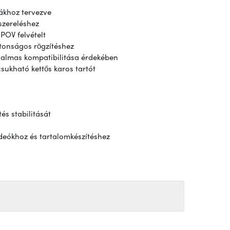
ákhoz tervezve
szereléshez
POV felvételt
ztonságos rögzítéshez
ugalmas kompatibilitása érdekében
sukható kettős karos tartót
és stabilitását
videókhoz és tartalomkészítéshez