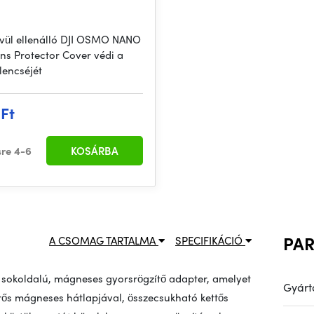
ívül ellenálló DJI OSMO NANO
ns Protector Cover védi a
lencséjét
 Ft
sre 4-6
KOSÁRBA
PA
A CSOMAG TARTALMA
SPECIFIKÁCIÓ
 sokoldalú, mágneses gyorsrögzítő adapter, amelyet
Gyárt
rős mágneses hátlapjával, összecsukható kettős