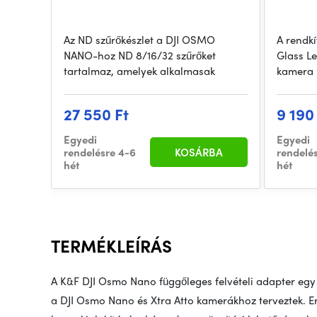
Az ND szűrőkészlet a DJI OSMO
A rendk
NANO-hoz ND 8/16/32 szűrőket
Glass Le
tartalmaz, amelyek alkalmasak
kamera 
27 550 Ft
9 190
Egyedi
Egyedi
rendelésre 4-6
KOSÁRBA
rendelé
hét
hét
TERMÉKLEÍRÁS
A K&F DJI Osmo Nano függőleges felvételi adapter egy
a DJI Osmo Nano és Xtra Atto kamerákhoz terveztek. E