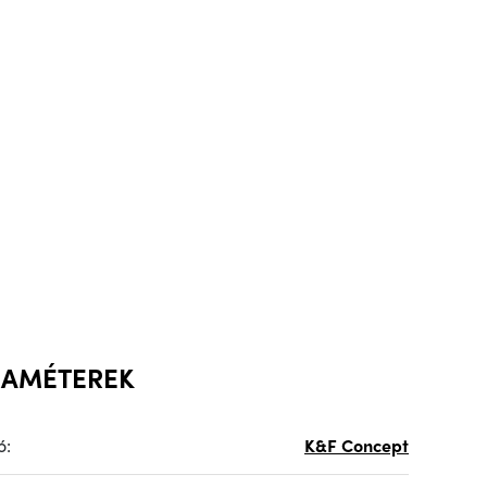
RAMÉTEREK
ó:
K&F Concept