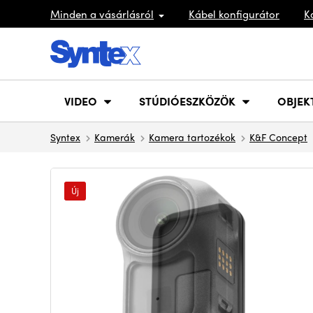
Minden a vásárlásról
Kábel konfigurátor
K
VIDEO
STÚDIÓESZKÖZÖK
OBJEK
Syntex
Kamerák
Kamera tartozékok
K&F Concept
Új