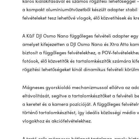
karos kialakításával és számos rögzítési lehetőséggel –
a kompakt alumíniumötvözetből készült adapter stabil 
felvételeket tesz lehetővé vlogok, élő közvetítések és k
A K&F DJI Osmo Nano függőleges felvételi adapter egy 
amelyet kifejezetten a DJI Osmo Nano és Xtra Atto ka
biztosít a függőleges felvételekhez, a POV-felvételekh
fotósok, élő közvetítők és tartalomkészítők számára kife
rögzítési lehetőségeket kínál dinamikus felvételi körül
Mágneses gyorskioldó mechanizmussal ellátva az adapt
eltávolítását, segítve a tartalomkészítőket a felvételi
a keretet és a kamera pozícióját. A függőleges felvételr
történő tartalomkészítést, így ideális közösségi média
vlogokhoz és akciófelvételekhez.
A tartó erős mágneses hátlapot tartalmaz, amely bizto