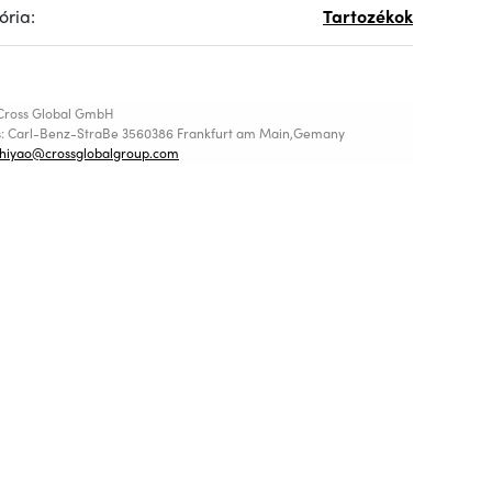
ória:
Tartozékok
Cross Global GmbH
s: Carl-Benz-StraBe 3560386 Frankfurt am Main,Gemany
shiyao@crossglobalgroup.com