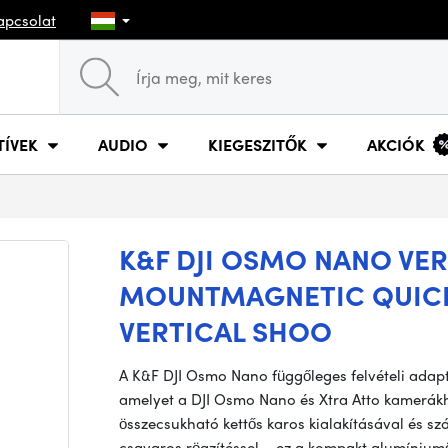
apcsolat
TÍVEK
AUDIO
KIEGESZITŐK
AKCIÓK
K&F DJI OSMO NANO VE
MOUNTMAGNETIC QUICK
VERTICAL SHOO
A K&F DJI Osmo Nano függőleges felvételi adap
amelyet a DJI Osmo Nano és Xtra Atto kamerákh
összecsukható kettős karos kialakításával és sz
csavaros rögzítéssel – ez a kompakt alumínium