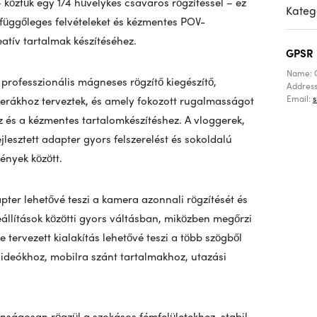
 köztük egy 1/4 hüvelykes csavaros rögzítéssel – ez
Kateg
függőleges felvételeket és kézmentes POV-
reatív tartalmak készítéséhez.
GPSR
Name: 
professzionális mágneses rögzítő kiegészítő,
Addres
Email:
merákhoz terveztek, és amely fokozott rugalmasságot
ez és a kézmentes tartalomkészítéshez. A vloggerek,
jlesztett adapter gyors felszerelést és sokoldalú
mények között.
er lehetővé teszi a kamera azonnali rögzítését és
 beállítások közötti gyors váltásban, miközben megőrzi
e tervezett kialakítás lehetővé teszi a több szögből
 videókhoz, mobilra szánt tartalmakhoz, utazási
nságosan rögzül a szokásos fémfelületekhez, stabil