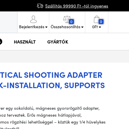
Szállítás 99990 Ft -tól ingyenes
0
0
Bejelentkezés
Összehasonlítás
0
Ft
HASZNÁLT
GYÁRTÓK
RTICAL SHOOTING ADAPTER
-INSTALLATION, SUPPORTS
ter egy sokoldalú, mágneses gyorsrögzítő adapter,
oz terveztek. Erős mágneses hátlapjával,
ámos rögzítési lehetőséggel – köztük egy 1/4 hüvelykes
ötvözetből…