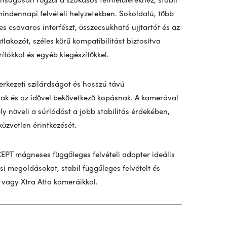
mindennapi felvételi helyzetekben. Sokoldalú, több
s csavaros interfészt, összecsukható ujjtartót és az
lakozót, széles körű kompatibilitást biztosítva
rítókkal és egyéb kiegészítőkkel.
erkezeti szilárdságot és hosszú távú
nak és az idővel bekövetkező kopásnak. A kamerával
ly növeli a súrlódást a jobb stabilitás érdekében,
zvetlen érintkezését.
T mágneses függőleges felvételi adapter ideális
si megoldásokat, stabil függőleges felvételt és
 vagy Xtra Atto kameráikkal.