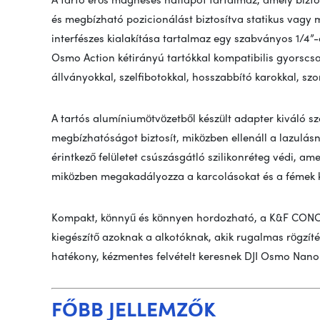
és megbízható pozicionálást biztosítva statikus vagy 
interfészes kialakítása tartalmaz egy szabványos 1/4”-e
Osmo Action kétirányú tartókkal kompatibilis gyorscsat
állványokkal, szelfibotokkal, hosszabbító karokkal, szo
A tartós alumíniumötvözetből készült adapter kiváló sz
megbízhatóságot biztosít, miközben ellenáll a lazulás
érintkező felületet csúszásgátló szilikonréteg védi, ame
miközben megakadályozza a karcolásokat és a fémek kö
Kompakt, könnyű és könnyen hordozható, a K&F CONCEP
kiegészítő azoknak a alkotóknak, akik rugalmas rögzíté
hatékony, kézmentes felvételt keresnek DJI Osmo Nano
FŐBB JELLEMZŐK