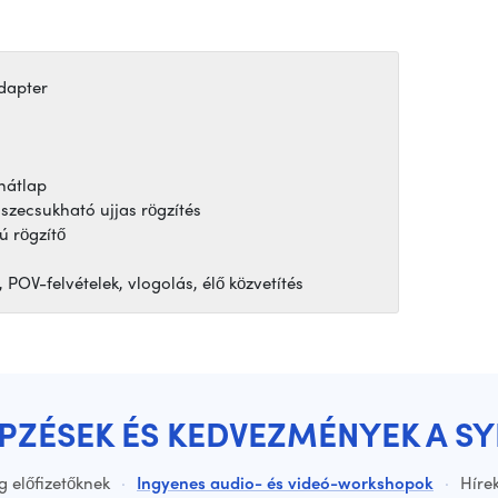
adapter
hátlap
sszecsukható ujjas rögzítés
ú rögzítő
 POV-felvételek, vlogolás, élő közvetítés
ÉPZÉSEK ÉS KEDVEZMÉNYEK A S
g előfizetőknek
·
Ingyenes audio- és videó-workshopok
·
Hírek