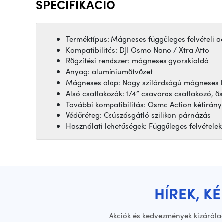
SPECIFIKÁCIÓ
Terméktípus: Mágneses függőleges felvételi 
Kompatibilitás: DJI Osmo Nano / Xtra Atto
Rögzítési rendszer: mágneses gyorskioldó
Anyag: alumíniumötvözet
Mágneses alap: Nagy szilárdságú mágneses 
Alsó csatlakozók: 1/4” csavaros csatlakozó, ö
További kompatibilitás: Osmo Action kétirány
Védőréteg: Csúszásgátló szilikon párnázás
Használati lehetőségek: Függőleges felvételek,
HÍREK, K
Akciók és kedvezmények kizáróla