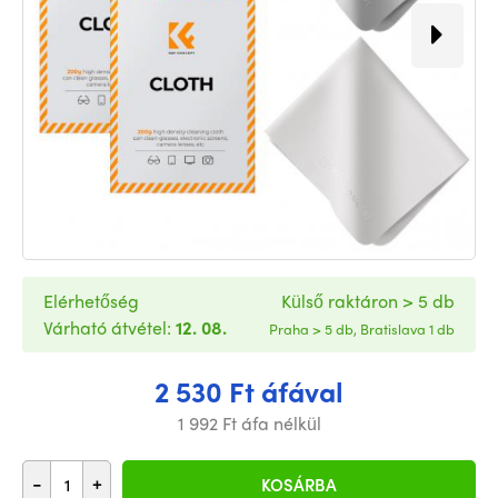
Elérhetőség
Külső raktáron > 5 db
Várható átvétel:
12. 08.
Praha > 5 db, Bratislava 1 db
2 530 Ft áfával
1 992 Ft áfa nélkül
-
+
KOSÁRBA