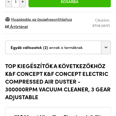
-
+
KOSÁRBA
Hozzáadás az összehasonlításhoz
Cikszám:
KF08.061V1
Ártörténet
Egyéb változatok (2)
ennek a terméknek
TOP KIEGÉSZÍTŐK A KÖVETKEZŐKHÖZ
K&F CONCEPT K&F CONCEPT ELECTRIC
COMPRESSED AIR DUSTER -
300000RPM VACUUM CLEANER, 3 GEAR
ADJUSTABLE