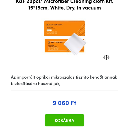
K&F 20pcs* Microfiber Cleaning cloth Kit,
15*15cm, White, Dry, in vacuum
Az importált optikai mikroszálas tisztító kendőt annak
biztosítására használják,
9 060 Ft
KOSÁRBA