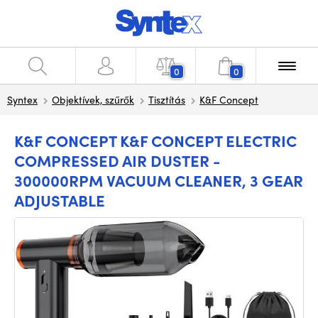
0
0
Syntex
Objektívek, szűrők
Tisztítás
K&F Concept
K&F CONCEPT K&F CONCEPT ELECTRIC
COMPRESSED AIR DUSTER -
300000RPM VACUUM CLEANER, 3 GEAR
ADJUSTABLE