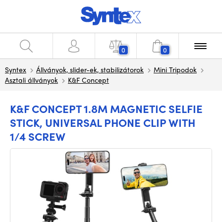
0
0
Syntex
Állványok, slider-ek, stabilizátorok
Mini Tripodok
Asztali állványok
K&F Concept
K&F CONCEPT 1.8M MAGNETIC SELFIE
STICK, UNIVERSAL PHONE CLIP WITH
1/4 SCREW