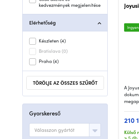
kedvezmények megjelenítése
Joyusing 
Elérhetőség
Ingyene
Készleten
(4)
Bratislava
(0)
Praha
(4)
TÖRÖLJE AZ ÖSSZES SZŰRŐT
A Joyu
dokum
megapi
Gyorskereső
210 1
Válasszon gyártót
Külső 
> 5 db