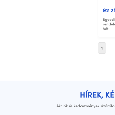
92 2
Egyedi
rendel
hét
1
HÍREK, K
Akciók és kedvezmények kizáróla