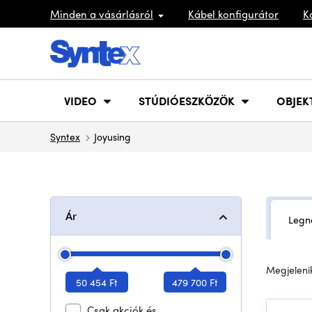
Minden a vásárlásról
Kábel konfigurátor
K
VIDEO
STÚDIÓESZKÖZÖK
OBJEK
Syntex
Joyusing
Ár
Legn
Megjelenik
50 454 Ft
479 700 Ft
Csak akciók és