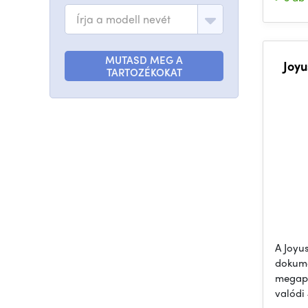
Írja a modell nevét
MUTASD MEG A
Joyusi
TARTOZÉKOKAT
A Joyu
dokum
megapi
valódi