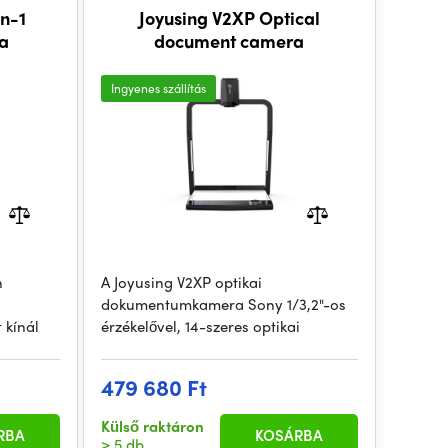
in-1
Joyusing V2XP Optical
a
document camera
Ingyenes szállítás
n
A Joyusing V2XP optikai
dokumentumkamera Sony 1/3,2"-os
 kínál
érzékelővel, 14-szeres optikai
479 680 Ft
Külső raktáron
RBA
KOSÁRBA
> 5 db