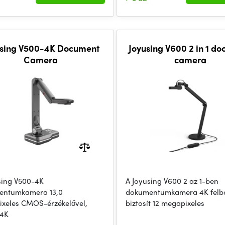
ng V500-4K Document
Joyusing V600 2 in 1 d
Camera
camera
sing V500-4K
A Joyusing V600 2 az 1-ben
entumkamera 13,0
dokumentumkamera 4K felb
xeles CMOS-érzékelővel,
biztosít 12 megapixeles
 4K