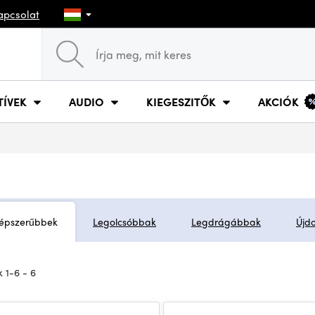
apcsolat
TÍVEK
AUDIO
KIEGESZITŐK
AKCIÓK
épszerűbbek
Legolcsóbbak
Legdrágábbak
Újd
 1-6 - 6