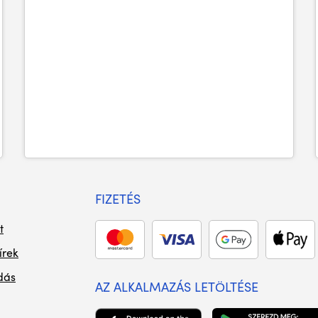
FIZETÉS
t
írek
dás
AZ ALKALMAZÁS LETÖLTÉSE