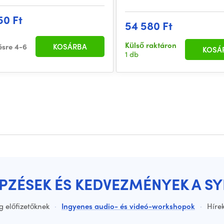
50 Ft
54 580 Ft
Külső raktáron
ésre 4-6
KOSÁRBA
KOSÁ
1 db
ÉPZÉSEK ÉS KEDVEZMÉNYEK A S
g előfizetőknek
·
Ingyenes audio- és videó-workshopok
·
Hírek