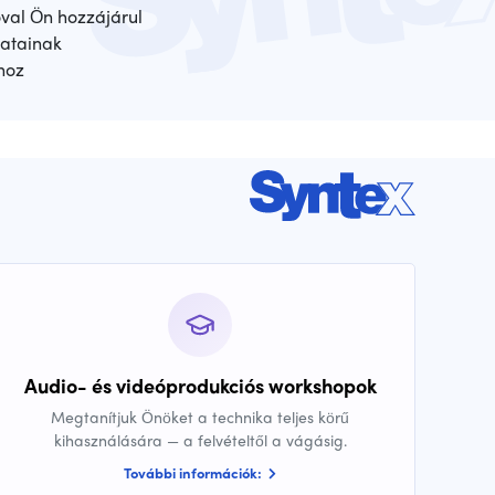
óval Ön hozzájárul
atainak
hoz
Audio- és videóprodukciós workshopok
Megtanítjuk Önöket a technika teljes körű
kihasználására — a felvételtől a vágásig.
További információk: