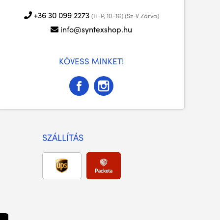
+36 30 099 2273
(H-P, 10-16) (Sz-V Zárva)
info@syntexshop.hu
KÖVESS MINKET!
SZÁLLÍTÁS