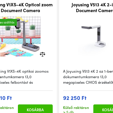
V1XS-4K Optical zoom
Joyusing V513 4K 2-
Document Camera
Document Camer
s szállítás
sing V1XS-4K optikai zoomos
A Joyusing V513 4K 2 az 1-be
entumkamera 13,0
dokumentumkamera 13,0
xeles felbontást és
megapixeles CMOS érzékelőt
10 Ft
92 250 Ft
raktáron
Külső raktáron
KOSÁRBA
KOSÁ
> 5 db