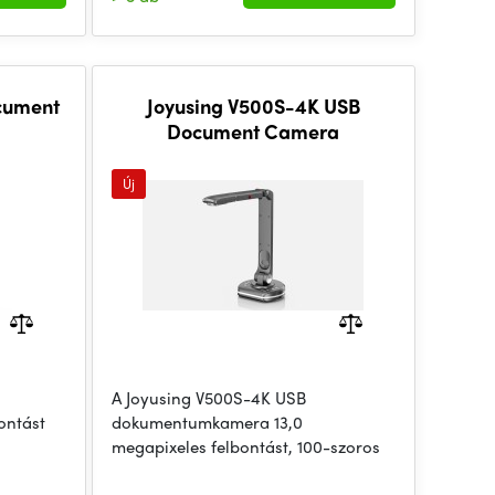
ocument
Joyusing V500S-4K USB
Document Camera
Új
A Joyusing V500S-4K USB
ontást
dokumentumkamera 13,0
megapixeles felbontást, 100-szoros