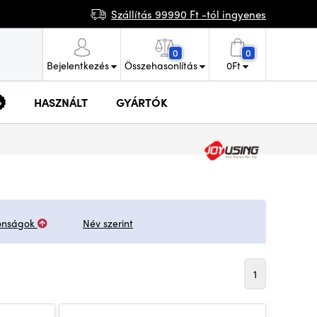
Szállítás 99990 Ft -tól ingyenes
0
0
Bejelentkezés
Összehasonlítás
0
Ft
HASZNÁLT
GYÁRTÓK
onságok
Név szerint
1