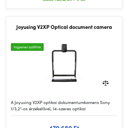
Joyusing V2XP Optical document camera
Ingyenes szállítás
A Joyusing V2XP optikai dokumentumkamera Sony
1/3,2"-os érzékelővel, 14-szeres optikai
479 680 Ft