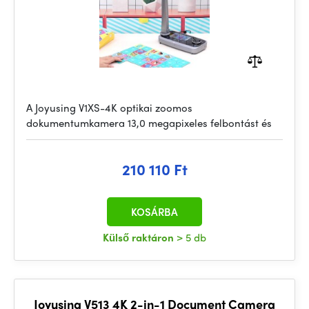
A Joyusing V1XS-4K optikai zoomos
dokumentumkamera 13,0 megapixeles felbontást és
210 110 Ft
KOSÁRBA
Külső raktáron
> 5 db
Joyusing V513 4K 2-in-1 Document Camera