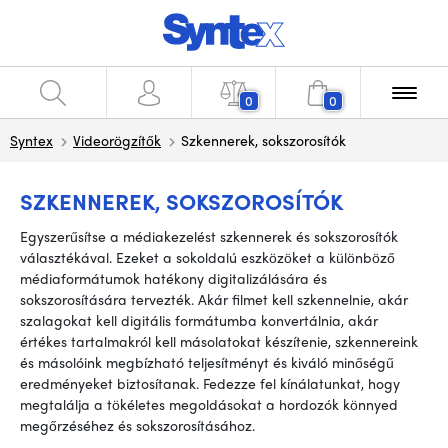
0
0
Syntex
Videorögzítők
Szkennerek, sokszorosítók
SZKENNEREK, SOKSZOROSÍTÓK
Egyszerűsítse a médiakezelést szkennerek és sokszorosítók
választékával. Ezeket a sokoldalú eszközöket a különböző
médiaformátumok hatékony digitalizálására és
sokszorosítására tervezték. Akár filmet kell szkennelnie, akár
szalagokat kell digitális formátumba konvertálnia, akár
értékes tartalmakról kell másolatokat készítenie, szkennereink
és másolóink megbízható teljesítményt és kiváló minőségű
eredményeket biztosítanak. Fedezze fel kínálatunkat, hogy
megtalálja a tökéletes megoldásokat a hordozók könnyed
megőrzéséhez és sokszorosításához.