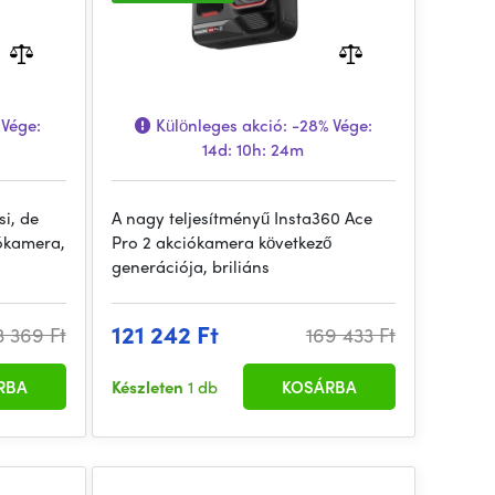
Vége:
Különleges akció:
-28%
Vége:
14d: 10h: 24m
si, de
A nagy teljesítményű Insta360 Ace
iókamera,
Pro 2 akciókamera következő
generációja, briliáns
121 242 Ft
3 369 Ft
169 433 Ft
RBA
Készleten
1 db
KOSÁRBA