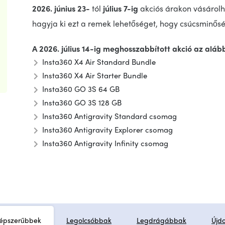
2026. június 23-
tól
július 7-ig
akciós árakon vásárol
hagyja ki ezt a remek lehetőséget, hogy csúcsminősé
A 2026. július 14-ig meghosszabbított akció az aláb
Insta360 X4 Air Standard Bundle
Insta360 X4 Air Starter Bundle
Insta360 GO 3S 64 GB
Insta360 GO 3S 128 GB
Insta360 Antigravity Standard csomag
Insta360 Antigravity Explorer csomag
Insta360 Antigravity Infinity csomag
épszerűbbek
Legolcsóbbak
Legdrágábbak
Újd