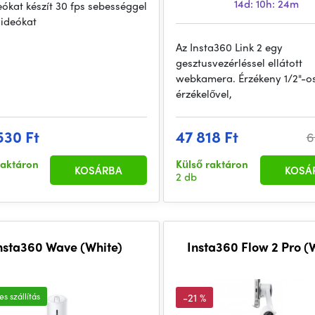
14d: 10h: 24m
eókat készít 30 fps sebességgel
videókat
Az Insta360 Link 2 egy
gesztusvezérléssel ellátott
webkamera. Érzékeny 1/2"-o
érzékelővel,
530 Ft
47 818 Ft
6
raktáron
Külső raktáron
KOSÁRBA
KOSÁ
2 db
nsta360 Wave (White)
Insta360 Flow 2 Pro (
s szállítás
-21 %