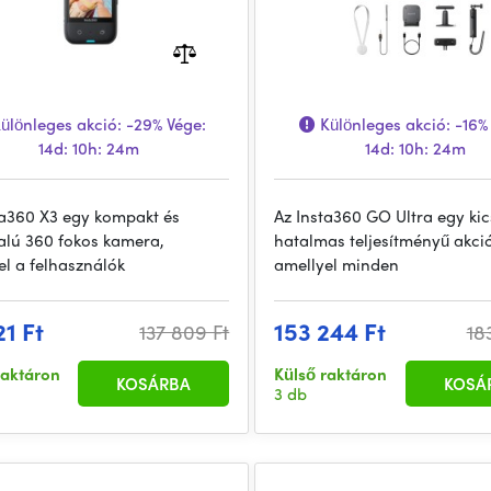
ülönleges akció:
-29%
Vége:
Különleges akció:
-16%
14d: 10h: 24m
14d: 10h: 24m
ta360 X3 egy kompakt és
Az Insta360 GO Ultra egy kic
alú 360 fokos kamera,
hatalmas teljesítményű akc
el a felhasználók
amellyel minden
21 Ft
153 244 Ft
137 809 Ft
18
raktáron
Külső raktáron
KOSÁRBA
KOSÁ
3 db