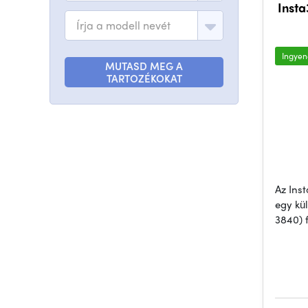
Insta
Írja a modell nevét
Ingyene
MUTASD MEG A
TARTOZÉKOKAT
Az Ins
egy kü
3840) 