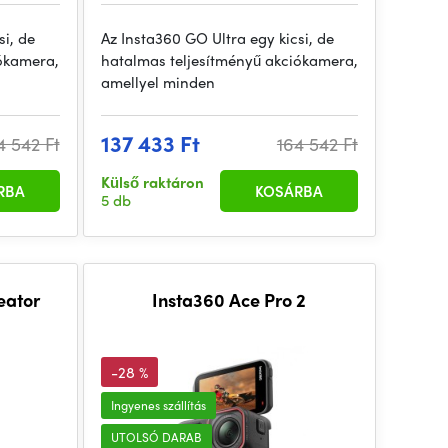
si, de
Az Insta360 GO Ultra egy kicsi, de
iókamera,
hatalmas teljesítményű akciókamera,
amellyel minden
137 433 Ft
4 542 Ft
164 542 Ft
Külső raktáron
RBA
KOSÁRBA
5 db
eator
Insta360 Ace Pro 2
-28 %
Ingyenes szállítás
UTOLSÓ DARAB