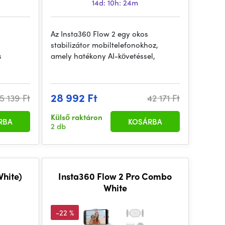
14d: 10h: 24m
Az Insta360 Flow 2 egy okos
stabilizátor mobiltelefonokhoz,
s
amely hatékony AI-követéssel,
28 992 Ft
5 139 Ft
42 171 Ft
Külső raktáron
RBA
KOSÁRBA
2 db
White)
Insta360 Flow 2 Pro Combo
White
-22 %