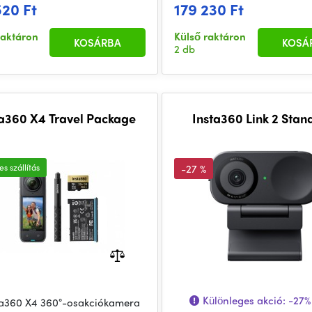
520 Ft
179 230 Ft
raktáron
Külső raktáron
KOSÁRBA
KOSÁ
2 db
ta360 X4 Travel Package
Insta360 Link 2 Stan
s szállítás
-27 %
Különleges akció:
-27%
ta360 X4 360°-osakciókamera