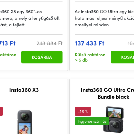
ta360 X5 egy 360°-os
Az Insta360 GO Ultra egy kic
amera, amely a lenyűgöző 8K
hatalmas teljesítményű akc
ást, a fejlett
amellyel minden
713 Ft
137 433 Ft
248 884 Ft
16
raktáron
Külső raktáron
KOSÁRBA
KOSÁ
> 5 db
Insta360 X3
Insta360 GO Ultra Cr
Bundle black
-16 %
Ingyenes szállítás