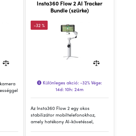
Insta360 Flow 2 AI Tracker
Bundle (szürke)
-32 %
Különleges akció:
-32%
Vége:
ókamera
14d: 10h: 24m
bességgel
Az Insta360 Flow 2 egy okos
stabilizátor mobiltelefonokhoz,
amely hatékony AI-követéssel,