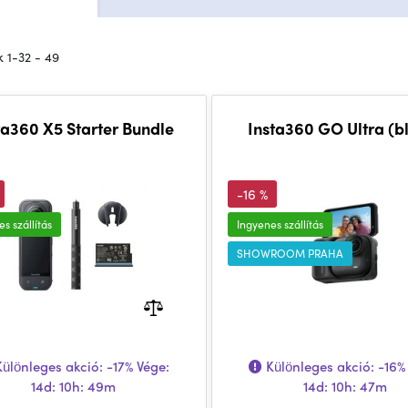
 1-32 - 49
ta360 X5 Starter Bundle
Insta360 GO Ultra (b
-16 %
s szállítás
Ingyenes szállítás
SHOWROOM PRAHA
ülönleges akció:
-17%
Vége:
Különleges akció:
-16%
14d: 10h: 49m
14d: 10h: 47m