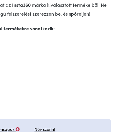
hat az
Insta360
márka kiválasztott termékeiből. Ne
gű felszerelést szerezzen be, és
spóroljon
!
bi termékekre vonatkozik:
onságok
Név szerint