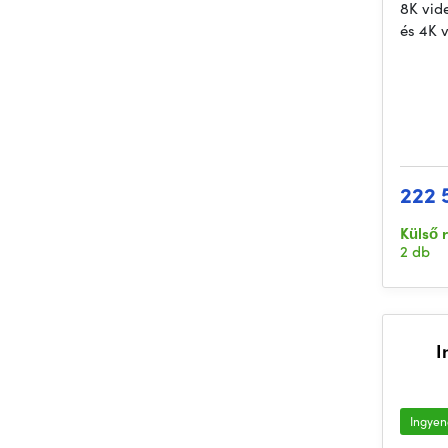
8K vid
és 4K 
222 
Külső 
2 db
I
Ingyene