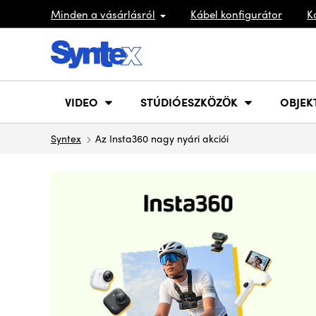
Minden a vásárlásról
Kábel konfigurátor
K
VIDEO
STÚDIÓESZKÖZÖK
OBJEK
Syntex
Az Insta360 nagy nyári akciói