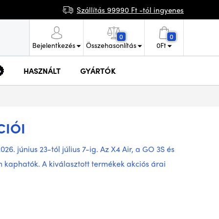
Szállítás 99990 Ft -tól ingyenes
0
0
Bejelentkezés
Összehasonlítás
0
Ft
HASZNÁLT
GYÁRTÓK
CIÓI
6. június 23-tól július 7-ig. Az X4 Air, a GO 3S és
 kaphatók. A kiválasztott termékek akciós árai