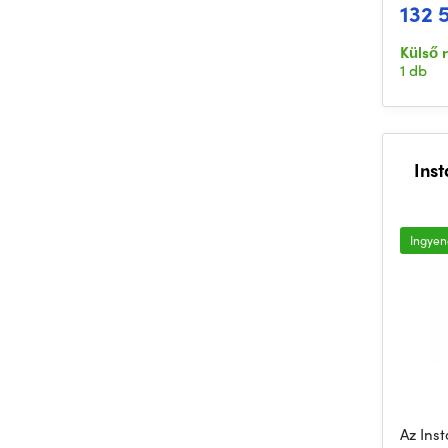
132 
Külső 
1 db
Ins
Ingyene
Az Ins