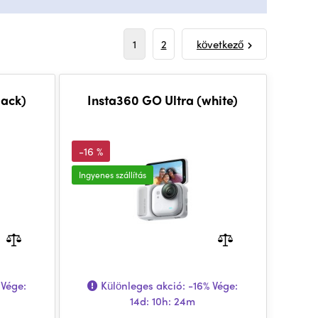
1
2
következő
lack)
Insta360 GO Ultra (white)
-16 %
Ingyenes szállítás
Vége:
Különleges akció:
-16%
Vége:
14d: 10h: 24m