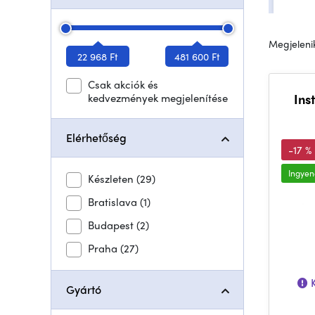
Megjelenik
22 968 Ft
481 600 Ft
Csak akciók és
kedvezmények megjelenítése
Ins
Elérhetőség
-17 %
Ingyene
Készleten
(29)
Bratislava
(1)
Budapest
(2)
Praha
(27)
K
Gyártó