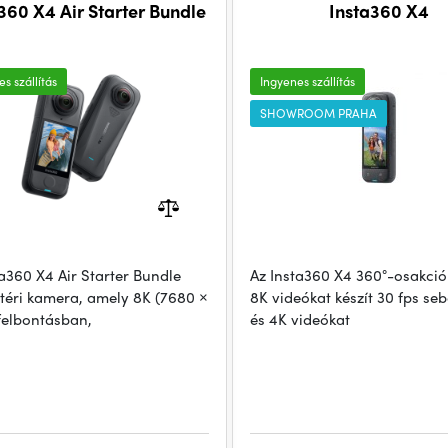
360 X4 Air Starter Bundle
Insta360 X4
s szállítás
Ingyenes szállítás
SHOWROOM PRAHA
ta360 X4 Air Starter Bundle
Az Insta360 X4 360°-osakci
ltéri kamera, amely 8K (7680 ×
8K videókat készít 30 fps se
felbontásban,
és 4K videókat