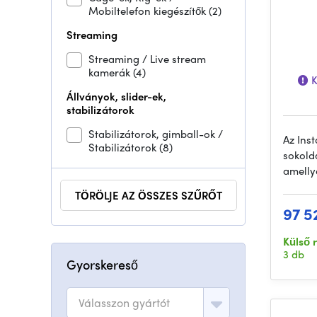
Mobiltelefon kiegészítők
(2)
Streaming
Streaming / Live stream
kamerák
(4)
K
Állványok, slider-ek,
stabilizátorok
Stabilizátorok, gimball-ok /
Az Ins
Stabilizátorok
(8)
sokold
amelly
TÖRÖLJE AZ ÖSSZES SZŰRŐT
97 5
Külső 
3 db
Gyorskereső
Válasszon gyártót