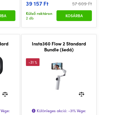
39 157 Ft
57 609 Ft
Külső raktáron
RBA
KOSÁRBA
2 db
dard
Insta360 Flow 2 Standard
Bundle (šedá)
-31 %
Vége:
Különleges akció:
-31%
Vége: