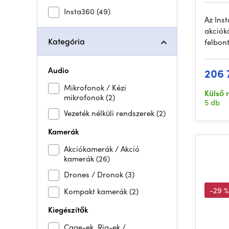
Insta360
(49)
Az Ins
akciók
Kategória
felbont
Audio
206 
Mikrofonok / Kézi
Külső 
mikrofonok
(2)
5 db
Vezeték nélküli rendszerek
(2)
Kamerák
Akciókamerák / Akció
kamerák
(26)
Drones / Dronok
(3)
-29 %
Kompakt kamerák
(2)
Kiegészítők
Cage-ek, Rig-ek /