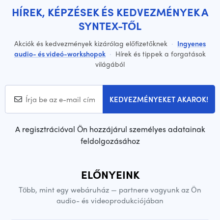
HÍREK, KÉPZÉSEK ÉS KEDVEZMÉNYEK A
SYNTEX-TŐL
Akciók és kedvezmények kizárólag előfizetőknek
·
Ingyenes
audio- és videó-workshopok
·
Hírek és tippek a forgatások
világából
KEDVEZMÉNYEKET AKAROK!
A regisztrációval Ön hozzájárul személyes adatainak
feldolgozásához
ELŐNYEINK
Több, mint egy webáruház — partnere vagyunk az Ön
audio- és videoprodukciójában