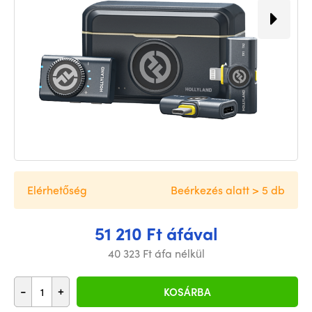
Elérhetőség
Beérkezés alatt > 5 db
51 210 Ft áfával
40 323 Ft áfa nélkül
-
+
KOSÁRBA