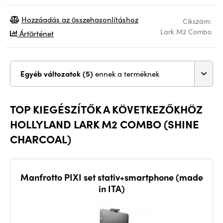
Hozzáadás az összehasonlításhoz
Cikszám:
Lark M2 Combo
Ártörténet
Egyéb változatok (5)
ennek a terméknek
TOP KIEGÉSZÍTŐK A KÖVETKEZŐKHÖZ
HOLLYLAND LARK M2 COMBO (SHINE
CHARCOAL)
Manfrotto PIXI set stativ+smartphone (made
in ITA)