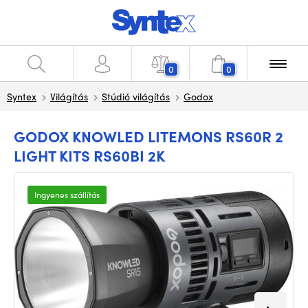
0
0
Syntex
Világítás
Stúdió világítás
Godox
GODOX KNOWLED LITEMONS RS60R 2
LIGHT KITS RS60BI 2K
Ingyenes szállítás