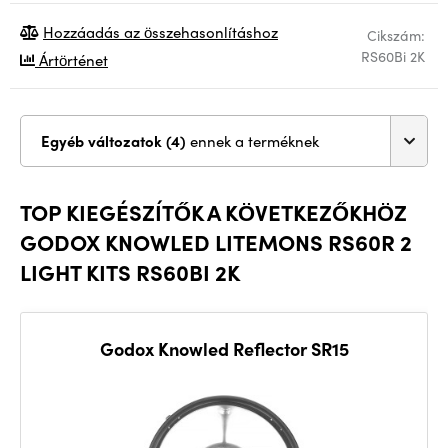
Hozzáadás az összehasonlításhoz
Cikszám:
RS60Bi 2K
Ártörténet
Egyéb változatok (4)
ennek a terméknek
TOP KIEGÉSZÍTŐK A KÖVETKEZŐKHÖZ
GODOX KNOWLED LITEMONS RS60R 2
LIGHT KITS RS60BI 2K
Godox Knowled Reflector SR15