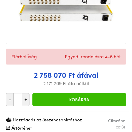
Elérhetőség
Egyedi rendelésre 4-6 hét
2 758 070 Ft áfával
2 171 709 Ft áfa nélkül
-
+
KOSÁRBA
Hozzáadás az összehasonlításhoz
Cikszám:
co131
Ártörténet