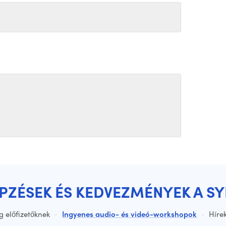
ÉPZÉSEK ÉS KEDVEZMÉNYEK A S
g előfizetőknek
·
Ingyenes audio- és videó-workshopok
·
Hírek