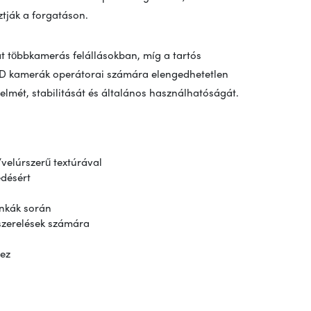
ztják a forgatáson.
át többkamerás felállásokban, míg a tartós
ED kamerák operátorai számára elengedhetetlen
lmét, stabilitását és általános használhatóságát.
velúrszerű textúrával
désért
unkák során
lszerelések számára
hez