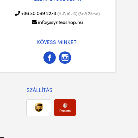
+36 30 099 2273
(H-P, 10-16) (Sz-V Zárva)
info@syntexshop.hu
KÖVESS MINKET!
SZÁLLÍTÁS