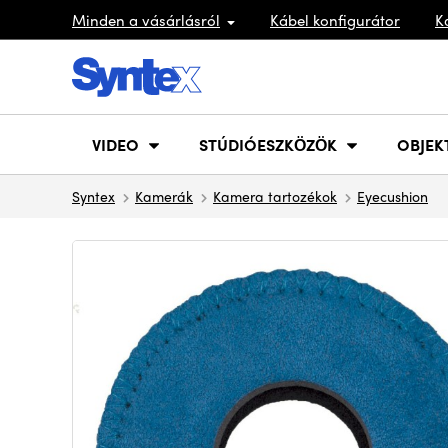
Minden a vásárlásról
Kábel konfigurátor
K
VIDEO
STÚDIÓESZKÖZÖK
OBJEK
Syntex
Kamerák
Kamera tartozékok
Eyecushion