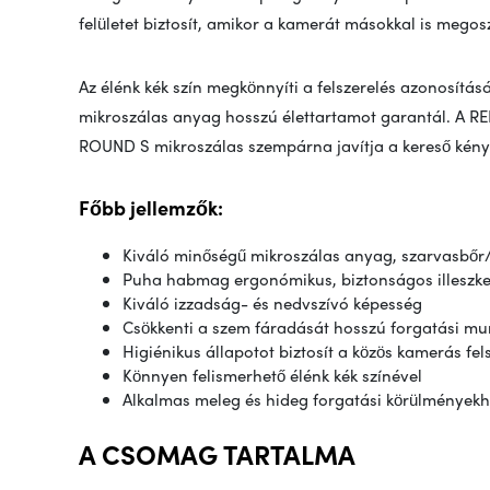
felületet biztosít, amikor a kamerát másokkal is megos
Az élénk kék szín megkönnyíti a felszerelés azonosítás
mikroszálas anyag hosszú élettartamot garantál. A R
ROUND S mikroszálas szempárna javítja a kereső kénye
Főbb jellemzők:
Kiváló minőségű mikroszálas anyag, szarvasbőr/
Puha habmag ergonómikus, biztonságos illeszke
Kiváló izzadság- és nedvszívó képesség
Csökkenti a szem fáradását hosszú forgatási m
Higiénikus állapotot biztosít a közös kamerás fe
Könnyen felismerhető élénk kék színével
Alkalmas meleg és hideg forgatási körülmények
A CSOMAG TARTALMA