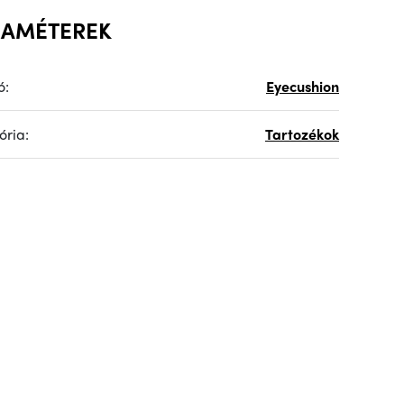
RAMÉTEREK
ó:
Eyecushion
ória:
Tartozékok