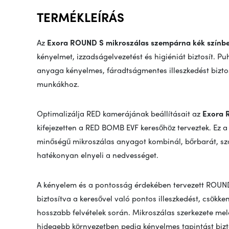
TERMÉKLEÍRÁS
Az
Exora ROUND S mikroszálas szempárna kék színb
kényelmet, izzadságelvezetést és higiéniát biztosít. 
anyaga kényelmes, fáradtságmentes illeszkedést biztosí
munkákhoz.
Optimalizálja RED kamerájának beállításait az
Exora 
kifejezetten a RED BOMB EVF keresőhöz terveztek. Ez
minőségű mikroszálas anyagot kombinál, bőrbarát, sza
hatékonyan elnyeli a nedvességet.
A kényelem és a pontosság érdekében tervezett ROUND
biztosítva a keresővel való pontos illeszkedést, csökken
hosszabb felvételek során. Mikroszálas szerkezete mel
hidegebb környezetben pedig kényelmes tapintást bizto