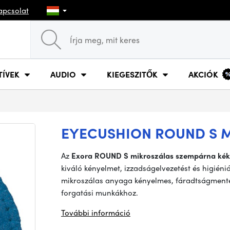
apcsolat
TÍVEK
AUDIO
KIEGESZITŐK
AKCIÓK
EYECUSHION ROUND S M
Az
Exora ROUND S mikroszálas szempárna kék
kiváló kényelmet, izzadságelvezetést és higiéni
mikroszálas anyaga kényelmes, fáradtságmentes i
forgatási munkákhoz.
További információ