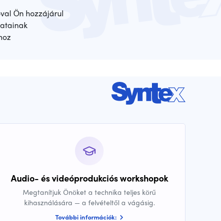
óval Ön hozzájárul
atainak
hoz
Audio- és videóprodukciós workshopok
Megtanítjuk Önöket a technika teljes körű
kihasználására — a felvételtől a vágásig.
További információk: