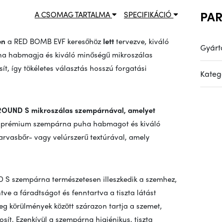
PA
A CSOMAG TARTALMA
SPECIFIKÁCIÓ
en
a RED BOMB EVF keresőhöz
lett
tervezve, kiváló
Gyárt
Puha habmagja és kiváló minőségű mikroszálas
t, így tökéletes választás hosszú forgatási
Kateg
ROUND S mikroszálas szempárnával, amelyet
 a prémium szempárna puha habmagot és kiváló
rvasbőr- vagy velúrszerű textúrával, amely
 S szempárna természetesen illeszkedik a szemhez,
tve a fáradtságot és fenntartva a tiszta látást
eg körülmények között szárazon tartja a szemet,
sít. Ezenkívül a szempárna higiénikus, tiszta