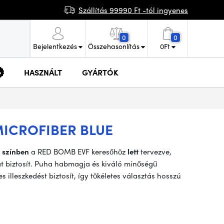
Szállítás 99990 Ft -tól ingyenes
0
0
Bejelentkezés
Összehasonlítás
0
Ft
HASZNÁLT
GYÁRTÓK
ICROFIBER BLUE
 színben
a RED BOMB EVF keresőhöz
lett
tervezve,
át biztosít. Puha habmagja és kiváló minőségű
lleszkedést biztosít, így tökéletes választás hosszú