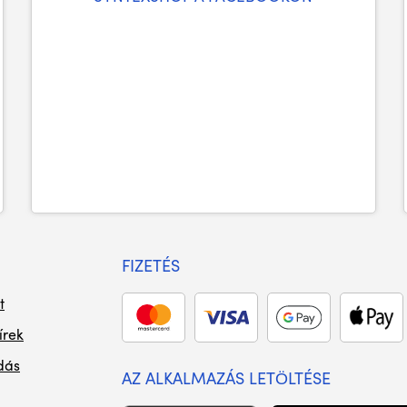
FIZETÉS
t
írek
dás
AZ ALKALMAZÁS LETÖLTÉSE