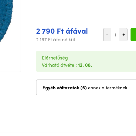
2 790 Ft áfával
-
+
2 197 Ft áfa nélkül
Elérhetőség
Várható átvétel:
12. 08.
Egyéb változatok (6)
ennek a terméknek