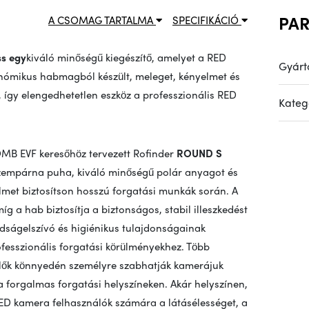
PA
A CSOMAG TARTALMA
SPECIFIKÁCIÓ
ss egy
kiváló minőségű kiegészítő, amelyet a RED
Gyárt
nómikus habmagból készült, meleget, kényelmet és
d, így elengedhetetlen eszköz a professzionális RED
Kateg
B EVF keresőhöz tervezett Rofinder
ROUND S
zempárna puha, kiváló minőségű polár anyagot és
met biztosítson hosszú forgatási munkák során. A
íg a hab biztosítja a biztonságos, stabil illeszkedést
adságelszívó és higiénikus tulajdonságainak
fesszionális forgatási körülményekhez. Több
zelők könnyedén személyre szabhatják kamerájuk
 a forgalmas forgatási helyszíneken. Akár helyszínen,
RED kamera felhasználók számára a látásélességet, a