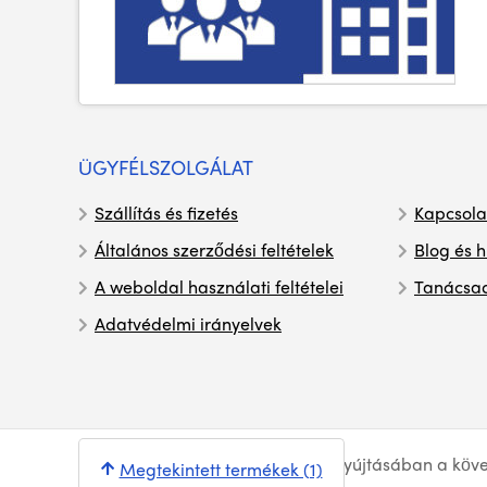
ÜGYFÉLSZOLGÁLAT
Szállítás és fizetés
Kapcsola
Általános szerződési feltételek
Blog és h
A weboldal használati feltételei
Tanácsa
Adatvédelmi irányelvek
© Syntex 2026
. A szolgáltatások nyújtásában a köv
Megtekintett termékek (1)