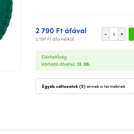
2 790 Ft áfával
-
+
2 197 Ft áfa nélkül
Elérhetőség
Várható átvétel:
13. 08.
Egyéb változatok (5)
ennek a terméknek