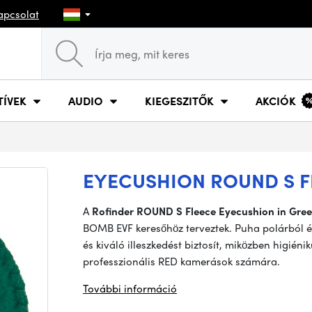
apcsolat
TÍVEK
AUDIO
KIEGESZITŐK
AKCIÓK
EYECUSHION ROUND S F
A
Rofinder ROUND S Fleece Eyecushion in Gre
BOMB EVF keresőhöz terveztek. Puha polárból 
és kiváló illeszkedést biztosít, miközben higién
professzionális RED kamerások számára.
További információ