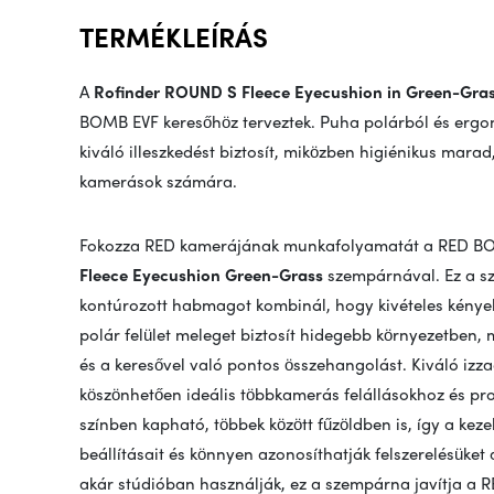
TERMÉKLEÍRÁS
A
Rofinder ROUND S Fleece Eyecushion in Green-Gra
BOMB EVF keresőhöz terveztek. Puha polárból és ergo
kiváló illeszkedést biztosít, miközben higiénikus mara
kamerások számára.
Fokozza RED kamerájának munkafolyamatát a RED BOM
Fleece Eyecushion Green-Grass
szempárnával. Ez a s
kontúrozott habmagot kombinál, hogy kivételes kényel
polár felület meleget biztosít hidegebb környezetben, m
és a keresővel való pontos összehangolást. Kiváló izz
köszönhetően ideális többkamerás felállásokhoz és pro
színben kapható, többek között fűzöldben is, így a ke
beállításait és könnyen azonosíthatják felszerelésüket
akár stúdióban használják, ez a szempárna javítja a 