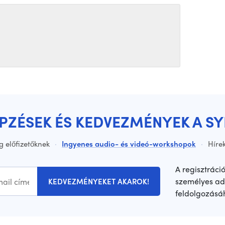
ÉPZÉSEK ÉS KEDVEZMÉNYEK A S
g előfizetőknek
·
Ingyenes audio- és videó-workshopok
·
Hírek
A regisztráci
személyes ad
KEDVEZMÉNYEKET AKAROK!
feldolgozásá