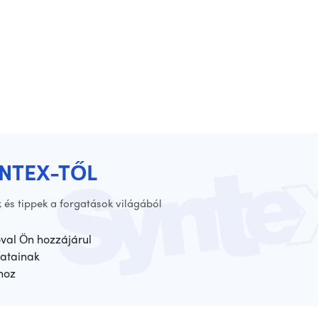
YNTEX-TŐL
 és tippek a forgatások világából
óval Ön hozzájárul
atainak
hoz