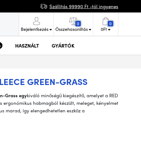
Szállítás 99990 Ft -tól ingyenes
0
0
Bejelentkezés
Összehasonlítás
0
Ft
HASZNÁLT
GYÁRTÓK
LEECE GREEN-GRASS
en-Grass egy
kiváló minőségű kiegészítő, amelyet a RED
és ergonómikus habmagból készült, meleget, kényelmet
ikus marad, így elengedhetetlen eszköz a