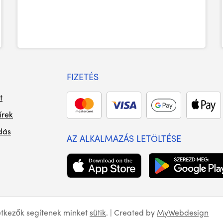
FIZETÉS
t
írek
dás
AZ ALKALMAZÁS LETÖLTÉSE
etkezők segítenek minket
sütik
. | Created by
MyWebdesign