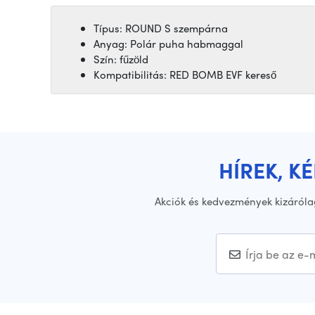
Típus: ROUND S szempárna
Anyag: Polár puha habmaggal
Szín: fűzöld
Kompatibilitás: RED BOMB EVF kereső
HÍREK, K
Akciók és kedvezmények kizáróla