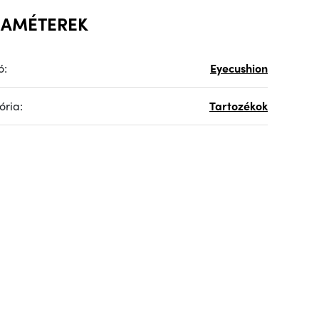
RAMÉTEREK
ó:
Eyecushion
ória:
Tartozékok