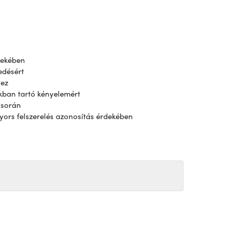
dekében
edésért
hez
kban tartó kényelemért
 során
yors felszerelés azonosítás érdekében