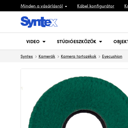
Minden a vásárlásról
Kábel konfigurátor
K
VIDEO
STÚDIÓESZKÖZÖK
OBJEK
Syntex
Kamerák
Kamera tartozékok
Eyecushion