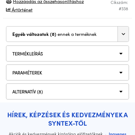
Hozzáadás az összehasonlításhoz
Cikszám:
#338
Ártörténet
Egyéb változatok (8)
ennek a terméknek
TERMÉKLEÍRÁS
PARAMÉTEREK
ALTERNATÍV (8)
HÍREK, KÉPZÉSEK ÉS KEDVEZMÉNYEK A
SYNTEX-TŐL
Akciók és kedvezmények kizárólag előfizetőknek
·
Ingyenes