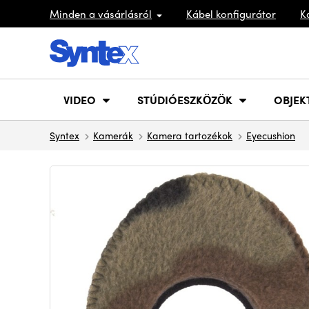
Minden a vásárlásról
Kábel konfigurátor
K
VIDEO
STÚDIÓESZKÖZÖK
OBJEK
Syntex
Kamerák
Kamera tartozékok
Eyecushion