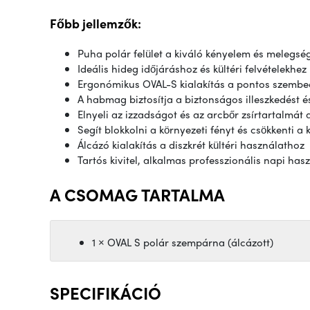
Főbb jellemzők:
Puha polár felület a kiváló kényelem és melegs
Ideális hideg időjáráshoz és kültéri felvételekhez
Ergonómikus OVAL-S kialakítás a pontos szembeá
A habmag biztosítja a biztonságos illeszkedést 
Elnyeli az izzadságot és az arcbőr zsírtartalmát
Segít blokkolni a környezeti fényt és csökkenti a
Álcázó kialakítás a diszkrét kültéri használathoz
Tartós kivitel, alkalmas professzionális napi has
A CSOMAG TARTALMA
1 × OVAL S polár szempárna (álcázott)
SPECIFIKÁCIÓ