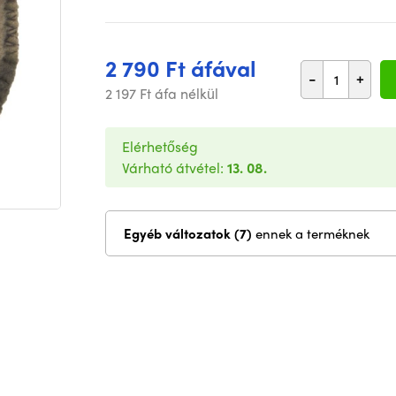
2 790 Ft áfával
-
+
2 197 Ft áfa nélkül
Elérhetőség
Várható átvétel:
13. 08.
Egyéb változatok (7)
ennek a terméknek