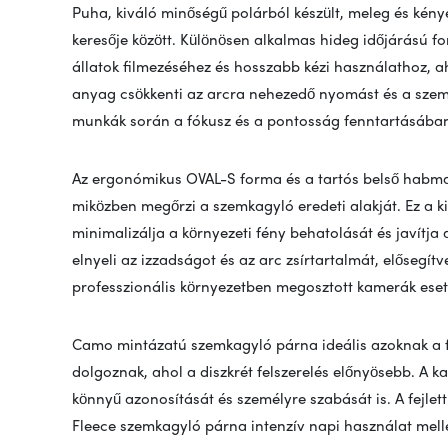
Puha, kiváló minőségű polárból készült, meleg és kénye
keresője között. Különösen alkalmas hideg időjárású f
állatok filmezéséhez és hosszabb kézi használathoz, a
anyag csökkenti az arcra nehezedő nyomást és a szem 
munkák során a fókusz és a pontosság fenntartásába
Az ergonómikus OVAL-S forma és a tartós belső habmag 
miközben megőrzi a szemkagyló eredeti alakját. Ez a kia
minimalizálja a környezeti fény behatolását és javítja a
elnyeli az izzadságot és az arc zsírtartalmát, elősegít
professzionális környezetben megosztott kamerák eset
Camo mintázatú szemkagyló párna ideális azoknak a f
dolgoznak, ahol a diszkrét felszerelés előnyösebb. A ka
könnyű azonosítását és személyre szabását is. A fejlett
Fleece szemkagyló párna intenzív napi használat mellet