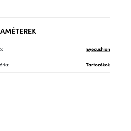
RAMÉTEREK
ó:
Eyecushion
ória:
Tartozékok