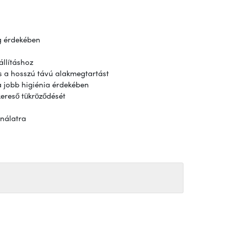
ég érdekében
llításhoz
és a hosszú távú alakmegtartást
 a jobb higiénia érdekében
 kereső tükröződését
ználatra