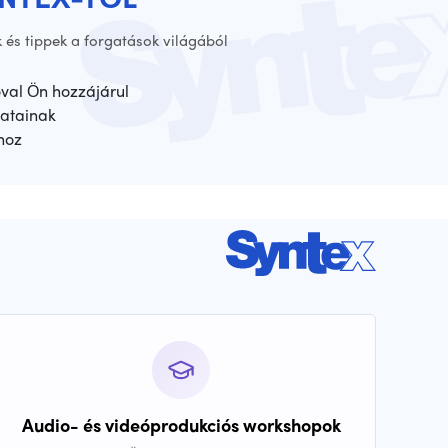
 és tippek a forgatások világából
óval Ön hozzájárul
atainak
hoz
Audio- és videóprodukciós workshopok