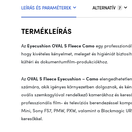
LEÍRÁS ÉS PARAMÉTEREK
ALTERNATÍV
7
TERMÉKLEÍRÁS
Az
Eyecushion OVAL S Fleece Camo
egy professzionáli
hogy kivételes kényelmet, meleget és higiéniát biztosít
kültéri és dokumentumfilm-produkciókhoz.
Az
OVAL S Fleece Eyecushion – Camo
elengedhetetlen 
számára, akik igényes környezetben dolgoznak, és ké
ovális szemkagylóval rendelkező kamerákhoz és keres
professzionális film- és televíziós berendezéssel kompa
Mini, Sony FS7, PMW, PXW, valamint a Blackmagic U
keresőkkel.