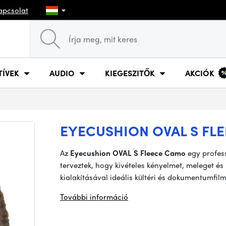
apcsolat
TÍVEK
AUDIO
KIEGESZITŐK
AKCIÓK
EYECUSHION OVAL S FL
Az
Eyecushion OVAL S Fleece Camo
egy profess
terveztek, hogy kivételes kényelmet, meleget és 
kialakításával ideális kültéri és dokumentumfi
További információ