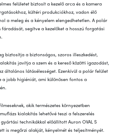
lmes felületet biztosít a kezelő arca és a kamera
orgatásokhoz, kültéri produkciókhoz, vadon élő
hol a meleg és a kényelem elengedhetetlen. A polár
fáradását, segítve a kezelőket a hosszú forgatási
n.
biztosítja a biztonságos, szoros illeszkedést,
lakítás javítja a szem és a kereső közötti igazodást,
z általános látásélességet. Ezenkívül a polár felület
ve a jobb higiéniát, ami különösen fontos a
én.
ilmeseknek, akik természetes környezetben
muflázs kialakítás lehetővé teszi a felszerelés
 gyártási technikákkal előállított Auron OVAL S
t is megőrzi alakját, kényelmét és teljesítményét.