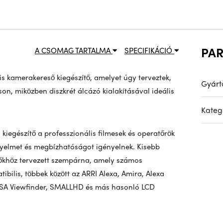
PA
A CSOMAG TARTALMA
SPECIFIKÁCIÓ
s kamerakereső kiegészítő, amelyet úgy terveztek,
Gyárt
son, miközben diszkrét álcázó kialakításával ideális
Kateg
kiegészítő a professzionális filmesek és operatőrök
nyelmet és megbízhatóságot igényelnek. Kisebb
őkhöz tervezett szempárna, amely számos
tibilis, többek között az ARRI Alexa, Amira, Alexa
RSA Viewfinder, SMALLHD és más hasonló LCD