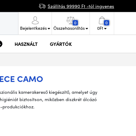
Szállítás 99990 Ft -tól ingyenes
0
0
Bejelentkezés
Összehasonlítás
0
Ft
HASZNÁLT
GYÁRTÓK
EECE CAMO
zionális kamerakereső kiegészítő, amelyet úgy
higiéniát biztosítson, miközben diszkrét álcázó
lm-produkciókhoz.