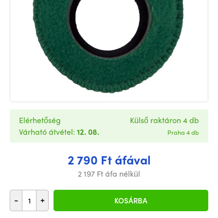
Elérhetőség
Külső raktáron 4 db
Várható átvétel:
12. 08.
Praha 4 db
2 790 Ft áfával
2 197 Ft áfa nélkül
-
+
KOSÁRBA