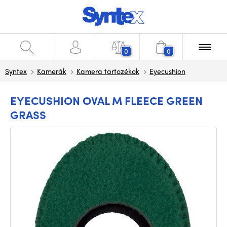
0
0
Syntex
Kamerák
Kamera tartozékok
Eyecushion
EYECUSHION OVAL M FLEECE GREEN
GRASS