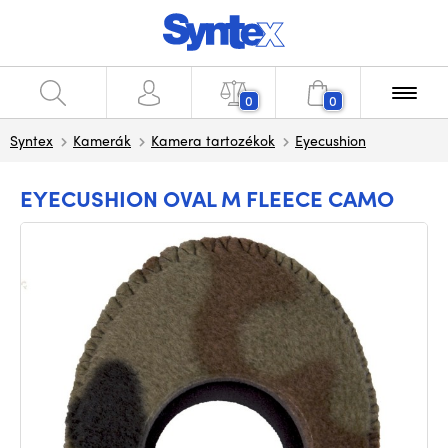
0
0
Syntex
Kamerák
Kamera tartozékok
Eyecushion
EYECUSHION OVAL M FLEECE CAMO