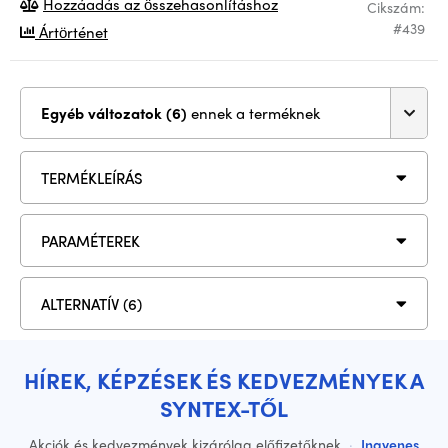
Hozzáadás az összehasonlításhoz
Cikszám:
#439
Ártörténet
Egyéb változatok (6)
ennek a terméknek
TERMÉKLEÍRÁS
PARAMÉTEREK
ALTERNATÍV (6)
HÍREK, KÉPZÉSEK ÉS KEDVEZMÉNYEK A
SYNTEX-TŐL
Akciók és kedvezmények kizárólag előfizetőknek
·
Ingyenes