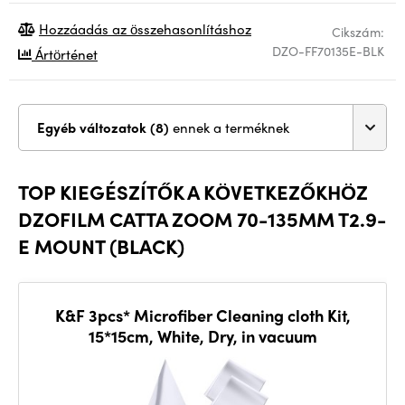
Hozzáadás az összehasonlításhoz
Cikszám:
DZO-FF70135E-BLK
Ártörténet
Egyéb változatok (8)
ennek a terméknek
TOP KIEGÉSZÍTŐK A KÖVETKEZŐKHÖZ
DZOFILM CATTA ZOOM 70-135MM T2.9-
E MOUNT (BLACK)
K&F 3pcs* Microfiber Cleaning cloth Kit,
15*15cm, White, Dry, in vacuum