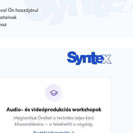
óval Ön hozzájárul
atainak
hoz
Audio- és videóprodukciós workshopok
Megtanítjuk Önöket a technika teljes körű
kihasználására — a felvételtől a vágásig.
További információk: