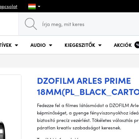
apcsolat
TÍVEK
AUDIO
KIEGESZITŐK
AKCIÓK
DZOFILM ARLES PRIME
18MM(PL_BLACK_CARTO
Fedezze fel a filmes látásmódot a DZOFILM Arles
képminőséget, a gyenge fényviszonyokhoz ideáli
biztosító precíz vezérlést. Tökéletes választás 
páratlan kreatív szabadságot keresnek.