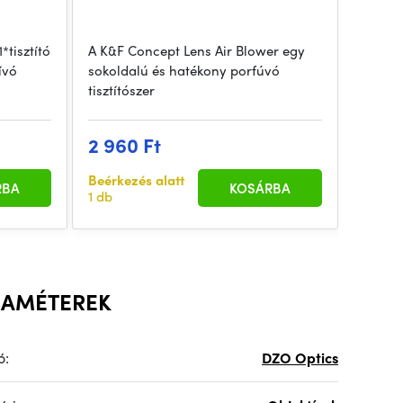
*tisztító
A K&F Concept Lens Air Blower egy
ívó
sokoldalú és hatékony porfúvó
tisztítószer
2 960 Ft
Beérkezés alatt
RBA
KOSÁRBA
1 db
RAMÉTEREK
ó:
DZO Optics