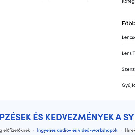
Kateg
Főbb
Lencs
Lens 
Szenz
Gyújt
ÉPZÉSEK ÉS KEDVEZMÉNYEK A S
g előfizetőknek
·
Ingyenes audio- és videó-workshopok
·
Hírek