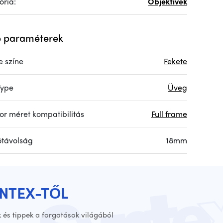
ória:
Objektívek
 paraméterek
e színe
Fekete
Type
Üveg
or méret kompatibilitás
Full frame
ótávolság
18mm
YNTEX-TŐL
 és tippek a forgatások világából