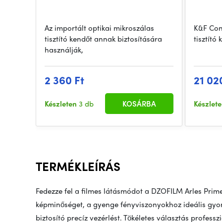
Az importált optikai mikroszálas
K&F Con
tisztító kendőt annak biztosítására
tisztító 
használják,
2 360 Ft
21 02
Készleten
3 db
KOSÁRBA
Készlet
TERMÉKLEÍRÁS
Fedezze fel a filmes látásmódot a DZOFILM Arles Prime 
képminőséget, a gyenge fényviszonyokhoz ideális gyors
biztosító precíz vezérlést. Tökéletes választás profess