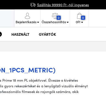
Szállítás 99990 Ft -tól ingyenes
0
0
Bejelentkezés
Összehasonlítás
0
Ft
HASZNÁLT
GYÁRTÓK
N_1PCS_METRIC)
 Prime 18 mm PL objektívvel. Élvezze a kivételes
s gyors rekeszértéket és a lenyűgöző vizuális élményt
professzionális filmesek és rajongók számára, akik