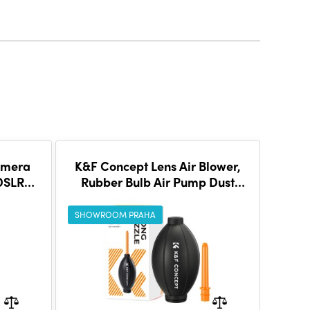
amera
K&F Concept Lens Air Blower,
 DSLR
Rubber Bulb Air Pump Dust
Blower Cleaner, with Long
Nozzle for Cell
SHOWROOM PRAHA