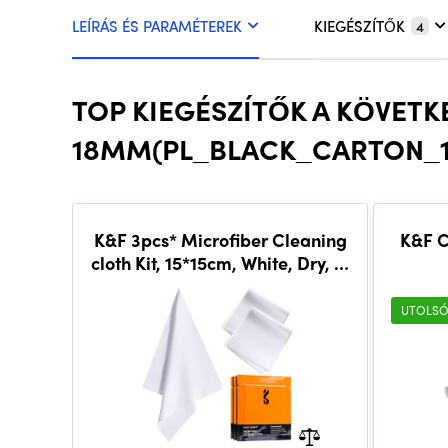
LEÍRÁS ÉS PARAMÉTEREK
KIEGÉSZÍTŐK
4
TOP KIEGÉSZÍTŐK A KÖVET
18MM(PL_BLACK_CARTON_1
K&F 3pcs* Microfiber Cleaning
K&F C
cloth Kit, 15*15cm, White, Dry, in
vacuum
UTOLSÓ