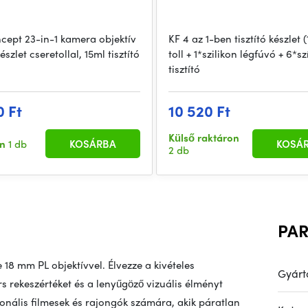
cept 23-in-1 kamera objektív
KF 4 az 1-ben tisztító készlet (1
készlet cseretollal, 15ml tisztító
toll + 1*szilikon légfúvó + 6*sz
tisztító
0 Ft
10 520 Ft
Külső raktáron
en
1 db
KOSÁRBA
KOSÁ
2 db
PA
18 mm PL objektívvel. Élvezze a kivételes
Gyárt
 rekeszértéket és a lenyűgöző vizuális élményt
zionális filmesek és rajongók számára, akik páratlan