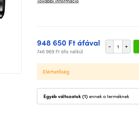
További információ
948 650 Ft áfával
-
+
746 969 Ft áfa nélkül
Elérhetőség
Egyéb változatok (1)
ennek a terméknek