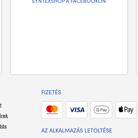
SYNTEXSHOP A FACEBOOKON
FIZETÉS
t
írek
dás
AZ ALKALMAZÁS LETÖLTÉSE