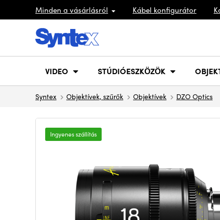
Minden a vásárlásról
Kábel konfigurátor
K
VIDEO
STÚDIÓESZKÖZÖK
OBJEK
Syntex
Objektívek, szűrők
Objektívek
DZO Optics
Ingyenes szállítás