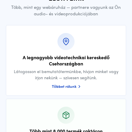
Több, mint egy webáruház — partnere vagyunk az Ön
audio- és videoprodukciójában
A legnagyobb videotechnikai kereskedő
Csehországban
Látogasson el bemutatótermünkbe, hívjon minket vagy
írjon nekünk — szívesen segítünk.
Többet rólunk
Több mint 8 000 termék raktáron