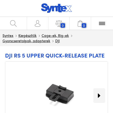
0
0
Syntex
Kiegészítők
Cage-ek, Rig-ek
Gyorscseretalpak, adapterek
DJI
DJI RS 5 UPPER QUICK-RELEASE PLATE