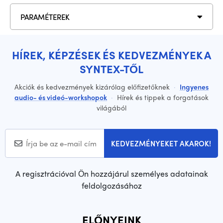
PARAMÉTEREK
HÍREK, KÉPZÉSEK ÉS KEDVEZMÉNYEK A
SYNTEX-TŐL
Akciók és kedvezmények kizárólag előfizetőknek
·
Ingyenes
audio- és videó-workshopok
·
Hírek és tippek a forgatások
világából
KEDVEZMÉNYEKET AKAROK!
A regisztrációval Ön hozzájárul személyes adatainak
feldolgozásához
ELŐNYEINK