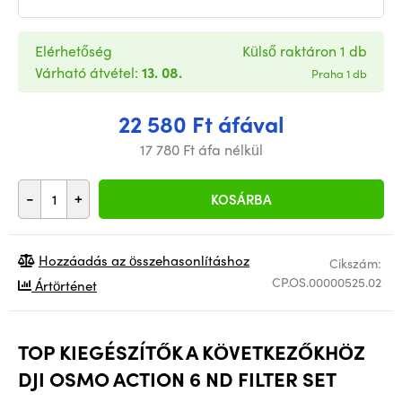
Elérhetőség
Külső raktáron 1 db
Várható átvétel:
13. 08.
Praha 1 db
22 580 Ft áfával
17 780 Ft áfa nélkül
-
+
KOSÁRBA
Hozzáadás az összehasonlításhoz
Cikszám:
CP.OS.00000525.02
Ártörténet
TOP KIEGÉSZÍTŐK A KÖVETKEZŐKHÖZ
DJI OSMO ACTION 6 ND FILTER SET