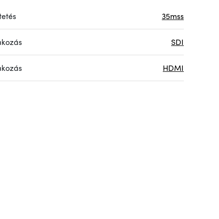
tetés
35mss
akozás
SDI
akozás
HDMI