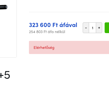
323 600 Ft áfával
-
+
254 803 Ft áfa nélkül
Elérhetőség
+5