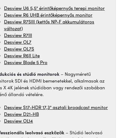
Desview U6 5,5" érintőképernyős terepi monitor
Desview R6 UHB érintőképernyős monitor
Desview R7SIII (kettős NP-F akkumulátoros
változat)
Desview R7III
Desview OL7
Desview OL7S
Desview R6II Lite
Desview Blade 5 Pro
dukciós és stúdió monitorok
– Nagyméretű
itorok SDI és HDMI bemenetekkel, alkalmasak az
as X 4K jelének stúdióban vagy rendezői szobában
ténő állandó vételére.
Desview S17-HDR 17,3" asztali broadcast monitor
Desview D21-HB
Desview OL14
fesszionális leolvasó eszközök
– Stúdió leolvasó