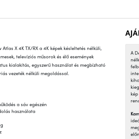
AJÁ
Atlas X 4K TX/RX a 4K képek késleltetés nélküli,
A D
lmesek, televíziós műsorok és élő események
nél
us kialakítás, egyszerű használat és megbízható
fel
riás vezeték nélküli megoldással.
inte
kih
kie
kép
ren
 működés a sáv egészén
dolás használata
Kam
ide
ág
meg
z
elő