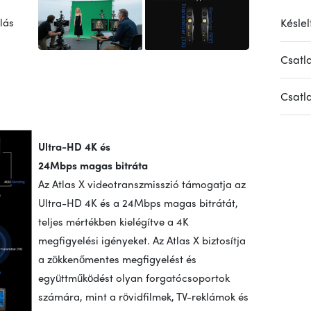
lás
Késlel
Csatl
Csatl
Ultra-HD 4K és
24Mbps magas bitráta
Az Atlas X videotranszmisszió támogatja az
Ultra-HD 4K és a 24Mbps magas bitrátát,
teljes mértékben kielégítve a 4K
megfigyelési igényeket. Az Atlas X biztosítja
a zökkenőmentes megfigyelést és
együttműködést olyan forgatócsoportok
számára, mint a rövidfilmek, TV-reklámok és