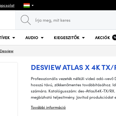
apcsolat
TÍVEK
AUDIO
KIEGESZITŐK
AKCIÓK
Desview
DESVIEW ATLAS X 4K TX/
Professzionális vezeték nélküli videó adó-vevő D
hosszú távú, zökkenőmentes továbbításához. Ide
számára. Katalógusszám: des-AtlasX4K-TX/RX. R
megbízható teljesítmény. Javítsd produkciódat 
További információ