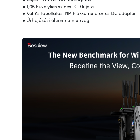
● 1,05 hüvelykes színes LCD kijelző
● Kettős tápellátás: NP-F akkumulátor és DC adapter
● Űrhajózási alumínium anyag