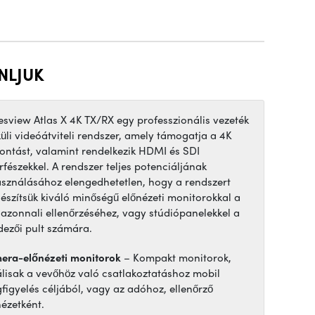
NLJUK
esview Atlas X 4K TX/RX egy professzionális vezeték
küli videóátviteli rendszer, amely támogatja a 4K
bontást, valamint rendelkezik HDMI és SDI
rfészekkel. A rendszer teljes potenciáljának
asználásához elengedhetetlen, hogy a rendszert
gészítsük kiváló minőségű előnézeti monitorokkal a
 azonnali ellenőrzéséhez, vagy stúdiópanelekkel a
dezői pult számára.
era-előnézeti monitorok
– Kompakt monitorok,
álisak a vevőhöz való csatlakoztatáshoz mobil
figyelés céljából, vagy az adóhoz, ellenőrző
nézetként.