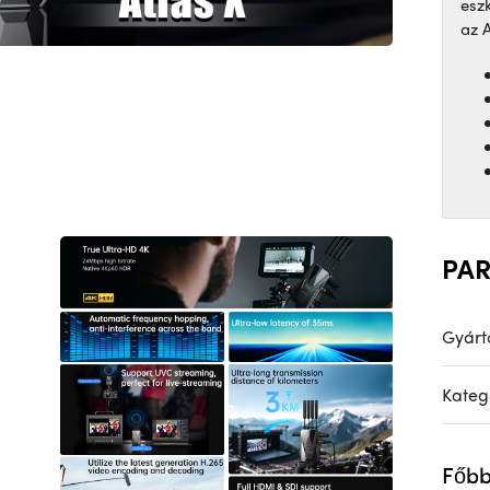
esz
az A
PA
Gyárt
Kateg
Főbb