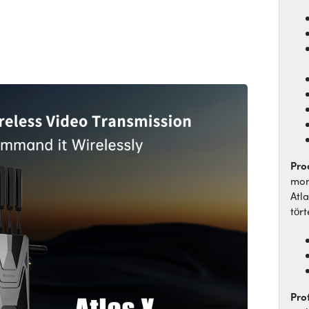
Pro
mon
Atl
tör
Pro