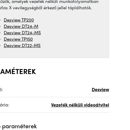
közök, amelyek vezeték nélküli munkafolyamatban
tlas X vevőegységből érkező jellel táplálhatók.
Desview TP200
Desview DT24-M
Desview DT24-MS
Desview TP150
Desview DT22-MS
RAMÉTEREK
ó:
Desview
ória:
Vezeték nélküli videoátvitel
 paraméterek