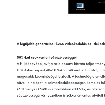
A legújabb generációs H.265 videokódolás és -dekódo
50%-kal csökkentett sávszélességgel
A H.265 tovább javítja az alacsony bitráta teljesítmény
H.264-hez képest 40–50 %-kal csökkenti a bitrátát, mi
magasabb képminőséget biztosít. A technológia emelle
növeli a hálózati alkalmazkodóképességet, komplex há
körülmények között is stabilabban működik, és alacson
sávszélességű környezetben is zökkenőmentes átvitelt b