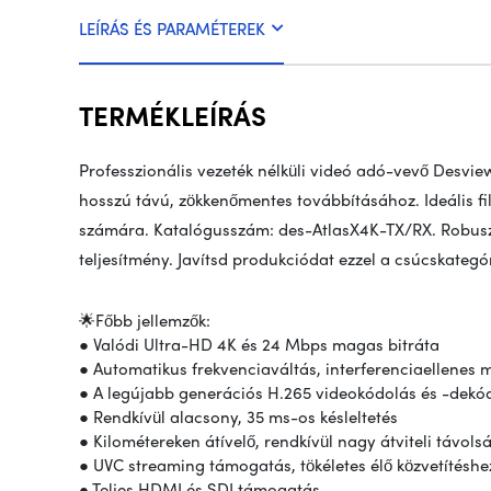
LEÍRÁS ÉS PARAMÉTEREK
TERMÉKLEÍRÁS
Professzionális vezeték nélküli videó adó-vevő Desview 
hosszú távú, zökkenőmentes továbbításához. Ideális fi
számára. Katalógusszám: des-AtlasX4K-TX/RX. Robuszt
teljesítmény. Javítsd produkciódat ezzel a csúcskategó
🌟Főbb jellemzők:
● Valódi Ultra-HD 4K és 24 Mbps magas bitráta
● Automatikus frekvenciaváltás, interferenciaellenes
● A legújabb generációs H.265 videokódolás és -dekó
● Rendkívül alacsony, 35 ms-os késleltetés
● Kilométereken átívelő, rendkívül nagy átviteli távols
● UVC streaming támogatás, tökéletes élő közvetítéshe
● Teljes HDMI és SDI támogatás