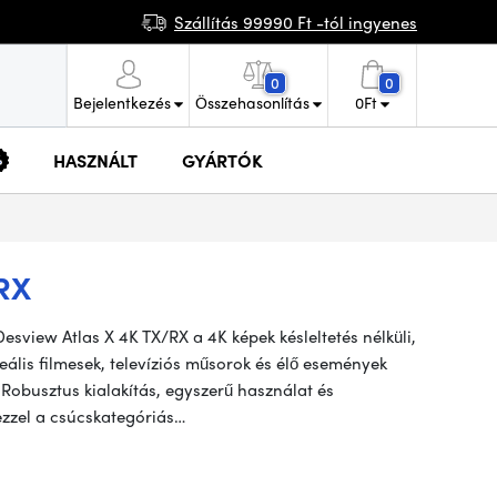
Szállítás 99990 Ft -tól ingyenes
0
0
Bejelentkezés
Összehasonlítás
0
Ft
HASZNÁLT
GYÁRTÓK
RX
esview Atlas X 4K TX/RX a 4K képek késleltetés nélküli,
ális filmesek, televíziós műsorok és élő események
obusztus kialakítás, egyszerű használat és
ezzel a csúcskategóriás…