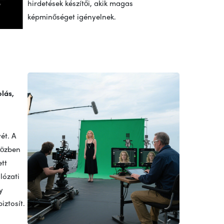
hirdetések készítői, akik magas
képminőséget igényelnek.
lás,
ét. A
közben
tt
lózati
y
iztosít.