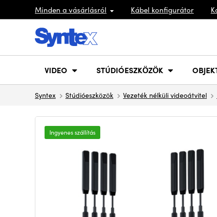
Minden a vásárlásról
Kábel konfigurátor
K
VIDEO
STÚDIÓESZKÖZÖK
OBJEK
Syntex
Stúdióeszközök
Vezeték nélküli videoátvitel
Ingyenes szállítás