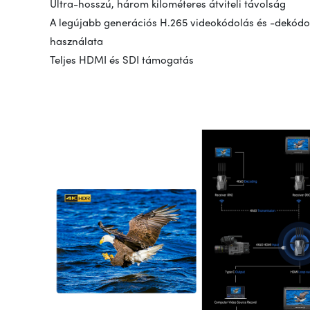
Ultra-hosszú, három kilométeres átviteli távolság
A legújabb generációs H.265 videokódolás és -dekódo
használata
Teljes HDMI és SDI támogatás