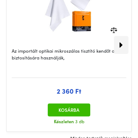
Az importált optikai mikroszálas tisztító kendőt annak
biztosítására használják,
2 360 Ft
KOSÁRBA
Készleten
3 db