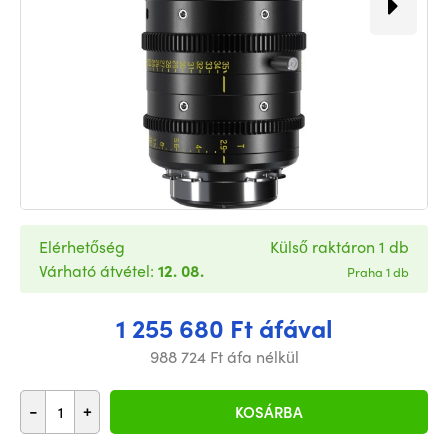
Elérhetőség
Külső raktáron 1 db
Várható átvétel:
12. 08.
Praha 1 db
1 255 680 Ft áfával
988 724 Ft áfa nélkül
-
+
KOSÁRBA