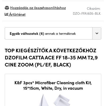
Hozzáadás az összehasonlításhoz
Cikszám:
DZO-FFA1835-BLK
Ártörténet
Egyéb változatok (6)
ennek a terméknek
TOP KIEGÉSZÍTŐK A KÖVETKEZŐKHÖZ
DZOFILM CATTA ACE FF 18-35 MM T2,9
CINE ZOOM (PL/EF, BLACK)
K&F 3pcs* Microfiber Cleaning cloth Kit,
15*15cm, White, Dry, in vacuum