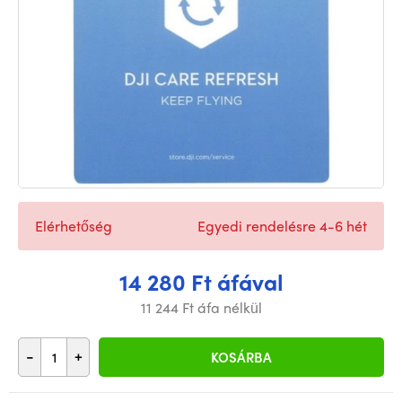
Elérhetőség
Egyedi rendelésre 4-6 hét
14 280 Ft áfával
11 244 Ft áfa nélkül
-
+
KOSÁRBA