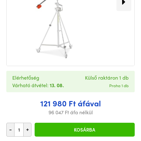
Elérhetőség
Külső raktáron 1 db
Várható átvétel:
13. 08.
Praha 1 db
121 980 Ft áfával
96 047 Ft áfa nélkül
-
+
KOSÁRBA