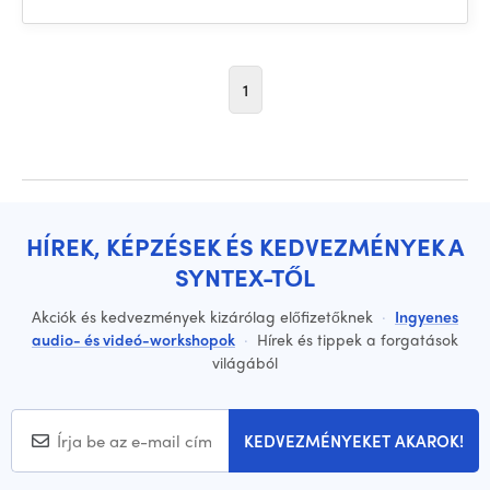
1
HÍREK, KÉPZÉSEK ÉS KEDVEZMÉNYEK A
SYNTEX-TŐL
Akciók és kedvezmények kizárólag előfizetőknek
·
Ingyenes
audio- és videó-workshopok
·
Hírek és tippek a forgatások
világából
KEDVEZMÉNYEKET AKAROK!