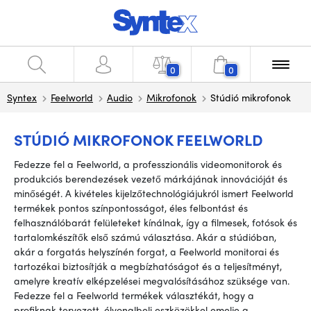
0
0
Syntex
Feelworld
Audio
Mikrofonok
Stúdió mikrofonok
STÚDIÓ MIKROFONOK FEELWORLD
Fedezze fel a Feelworld, a professzionális videomonitorok és
produkciós berendezések vezető márkájának innovációját és
minőségét. A kivételes kijelzőtechnológiájukról ismert Feelworld
termékek pontos színpontosságot, éles felbontást és
felhasználóbarát felületeket kínálnak, így a filmesek, fotósok és
tartalomkészítők első számú választása. Akár a stúdióban,
akár a forgatás helyszínén forgat, a Feelworld monitorai és
tartozékai biztosítják a megbízhatóságot és a teljesítményt,
amelyre kreatív elképzelései megvalósításához szüksége van.
Fedezze fel a Feelworld termékek választékát, hogy a
profiknak tervezett, élvonalbeli eszközökkel emelje a