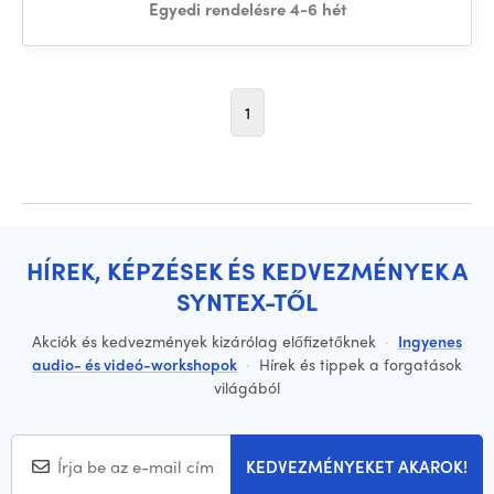
Egyedi rendelésre 4-6 hét
1
HÍREK, KÉPZÉSEK ÉS KEDVEZMÉNYEK A
SYNTEX-TŐL
Akciók és kedvezmények kizárólag előfizetőknek
·
Ingyenes
audio- és videó-workshopok
·
Hírek és tippek a forgatások
világából
KEDVEZMÉNYEKET AKAROK!