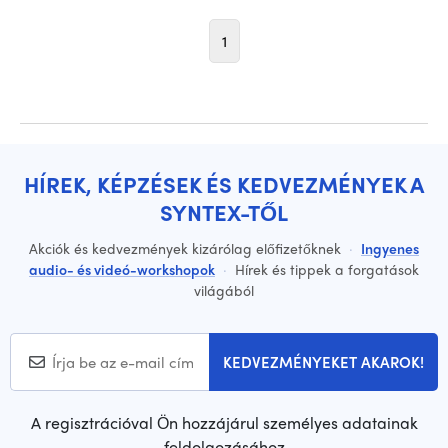
1
HÍREK, KÉPZÉSEK ÉS KEDVEZMÉNYEK A
SYNTEX-TŐL
Akciók és kedvezmények kizárólag előfizetőknek
·
Ingyenes
audio- és videó-workshopok
·
Hírek és tippek a forgatások
világából
KEDVEZMÉNYEKET AKAROK!
A regisztrációval Ön hozzájárul személyes adatainak
feldolgozásához