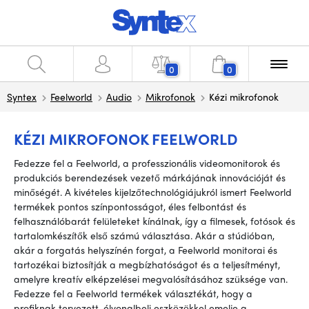
0
0
Syntex
Feelworld
Audio
Mikrofonok
Kézi mikrofonok
KÉZI MIKROFONOK FEELWORLD
Fedezze fel a Feelworld, a professzionális videomonitorok és
produkciós berendezések vezető márkájának innovációját és
minőségét. A kivételes kijelzőtechnológiájukról ismert Feelworld
termékek pontos színpontosságot, éles felbontást és
felhasználóbarát felületeket kínálnak, így a filmesek, fotósok és
tartalomkészítők első számú választása. Akár a stúdióban,
akár a forgatás helyszínén forgat, a Feelworld monitorai és
tartozékai biztosítják a megbízhatóságot és a teljesítményt,
amelyre kreatív elképzelései megvalósításához szüksége van.
Fedezze fel a Feelworld termékek választékát, hogy a
profiknak tervezett, élvonalbeli eszközökkel emelje a