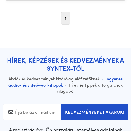
1
HÍREK, KÉPZÉSEK ÉS KEDVEZMÉNYEK A
SYNTEX-TŐL
Akciók és kedvezmények kizárólag előfizetőknek
·
Ingyenes
audio- és videó-workshopok
·
Hírek és tippek a forgatások
világából
KEDVEZMÉNYEKET AKAROK!
A regisztrációval Ön hozzájárul személyes adatainak