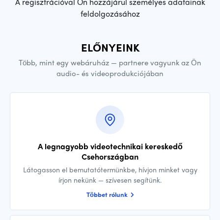
A regisztrációval Ön hozzájárul személyes adatainak
feldolgozásához
ELŐNYEINK
Több, mint egy webáruház — partnere vagyunk az Ön
audio- és videoprodukciójában
A legnagyobb videotechnikai kereskedő
Csehországban
Látogasson el bemutatótermünkbe, hívjon minket vagy
írjon nekünk — szívesen segítünk.
Többet rólunk