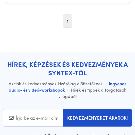
1
HÍREK, KÉPZÉSEK ÉS KEDVEZMÉNYEK A
SYNTEX-TŐL
Akciók és kedvezmények kizárólag előfizetőknek
·
Ingyenes
audio- és videó-workshopok
·
Hírek és tippek a forgatások
világából
KEDVEZMÉNYEKET AKAROK!