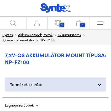
0
0
Syntex
Akkumulátorok, töltők
Akkumulátorok
7,2V-os akkumulátor
NP-FZ100
7,2V-OS AKKUMULÁTOR MOUNT TÍPUSA:
NP-FZ100
Termékek szűrése
Legnépszerűbbek