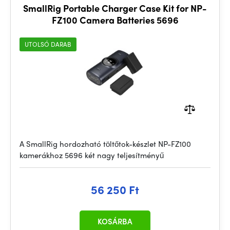
SmallRig Portable Charger Case Kit for NP-
FZ100 Camera Batteries 5696
UTOLSÓ DARAB
A SmallRig hordozható töltőtok-készlet NP-FZ100
kamerákhoz 5696 két nagy teljesítményű
56 250 Ft
KOSÁRBA