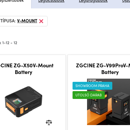
épszerűbbek
Legolcsóbbak
Legdrágábbak
Újd
TÍPUSA:
V-MOUNT
 1-12 - 12
CINE ZG-X50V-Mount
ZGCINE ZG-V99ProV-
Battery
Battery
SHOWROOM PRAHA
UTOLSÓ DARAB