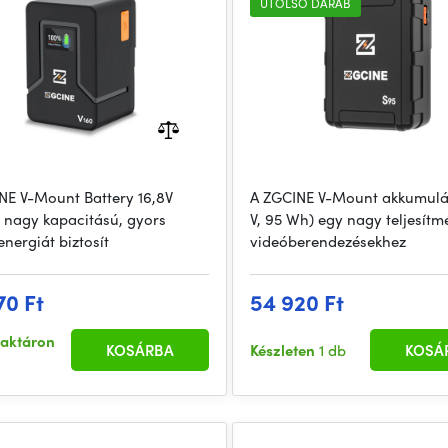
UTOLSÓ DARAB
NE V-Mount Battery 16,8V
A ZGCINE V-Mount akkumulát
nagy kapacitású, gyors
V, 95 Wh) egy nagy teljesítm
 energiát biztosít
videóberendezésekhez
70 Ft
54 920 Ft
raktáron
KOSÁRBA
Készleten
1 db
KOSÁ