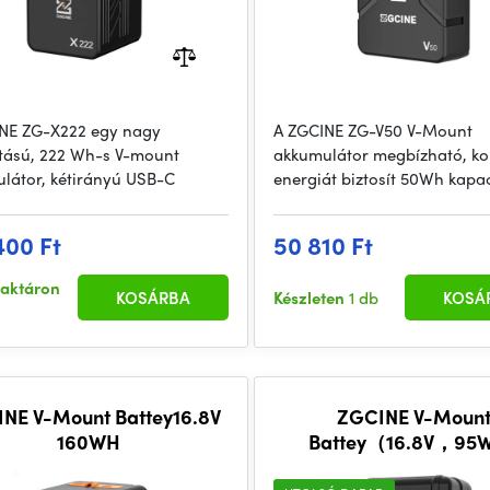
NE ZG-X222 egy nagy
A ZGCINE ZG-V50 V-Mount
tású, 222 Wh-s V-mount
akkumulátor megbízható, k
látor, kétirányú USB-C
energiát biztosít 50Wh kapac
400 Ft
50 810 Ft
raktáron
KOSÁRBA
Készleten
1 db
KOSÁ
NE V-Mount Battey16.8V
ZGCINE V-Moun
160WH
Battey（16.8V，95W