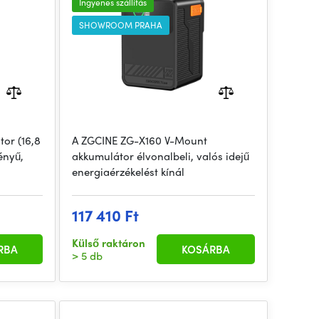
Ingyenes szállítás
SHOWROOM PRAHA
or (16,8
A ZGCINE ZG-X160 V-Mount
ényű,
akkumulátor élvonalbeli, valós idejű
energiaérzékelést kínál
117 410 Ft
Külső raktáron
RBA
KOSÁRBA
> 5 db