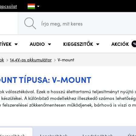
apcsolat
TÍVEK
AUDIO
KIEGESZITŐK
AKCIÓK
ok
14,4V-os akkumulátor
V-mount
UNT TÍPUSA: V-MOUNT
k választékával. Ezek a hosszú élettartamú teljesítményt nyújtó
 készülékei. A különböző modellekhez illeszkedő számos lehetőség
y felszerelései zökkenőmentesen működjenek, bárhová is viszi a 