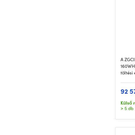
A ZGCI
160WH 
töltési
92 5
Külső 
> 5 db