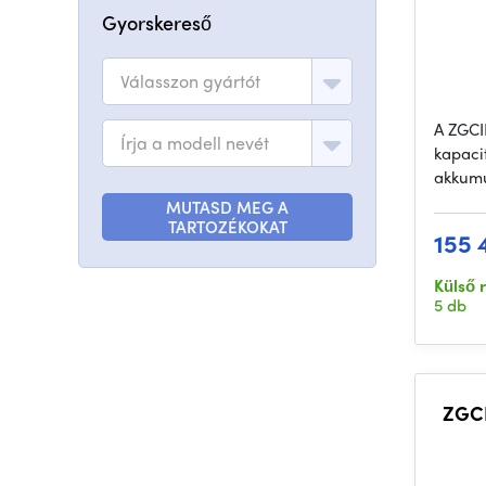
Gyorskereső
Válasszon gyártót
A ZGCI
Írja a modell nevét
kapaci
akkumu
MUTASD MEG A
TARTOZÉKOKAT
155 
Külső 
5 db
ZGCI