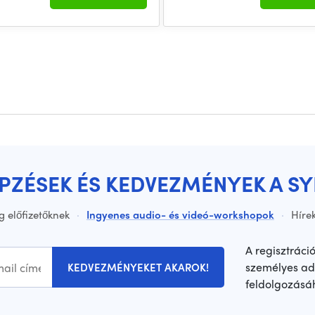
ÉPZÉSEK ÉS KEDVEZMÉNYEK A S
g előfizetőknek
·
Ingyenes audio- és videó-workshopok
·
Hírek
A regisztráci
személyes ad
KEDVEZMÉNYEKET AKAROK!
feldolgozásá