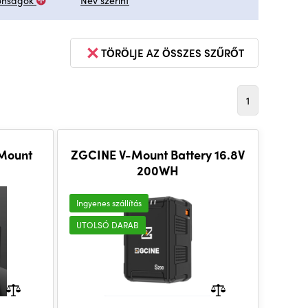
onságok
Név szerint
TÖRÖLJE AZ ÖSSZES SZŰRŐT
1
Mount
ZGCINE V-Mount Battery 16.8V
200WH
Ingyenes szállítás
UTOLSÓ DARAB