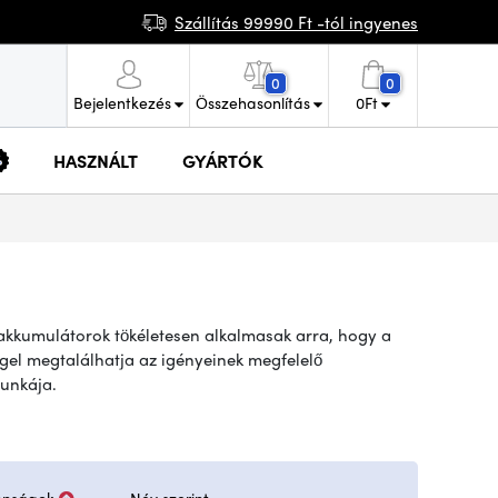
Szállítás 99990 Ft -tól ingyenes
0
0
Bejelentkezés
Összehasonlítás
0
Ft
HASZNÁLT
GYÁRTÓK
 akkumulátorok tökéletesen alkalmasak arra, hogy a
gel megtalálhatja az igényeinek megfelelő
munkája.