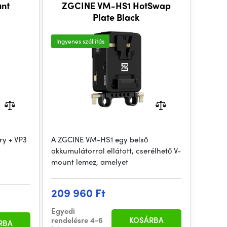
nt
ZGCINE VM-HS1 HotSwap
Plate Black
Ingyenes szállítás
ry + VP3
A ZGCINE VM-HS1 egy belső
akkumulátorral ellátott, cserélhető V-
mount lemez, amelyet
209 960 Ft
Egyedi
rendelésre 4-6
KOSÁRBA
RBA