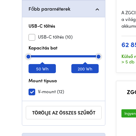
Főbb paraméterek
A ZGCI
a világ
USB-C töltés
akkumu
USB-C töltés
(10)
62 8
Kapacitás bat
Külső 
> 5 db
50 Wh
200 Wh
Mount típusa
V-mount
(12)
ZG
TÖRÖLJE AZ ÖSSZES SZŰRŐT
Ingyene