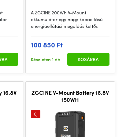
nt
A ZGCINE 200Wh V-Mount
átor
akkumulátor egy nagy kapacitású
energiaellátási megoldás kettős
100 850 Ft
RBA
Készleten
1 db
KOSÁRBA
 16.8V
ZGCINE V-Mount Battery 16.8V
150WH
Új