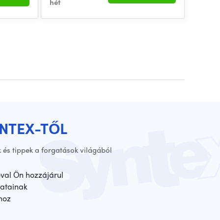
hét
YNTEX-TŐL
 és tippek a forgatások világából
óval Ön hozzájárul
atainak
hoz