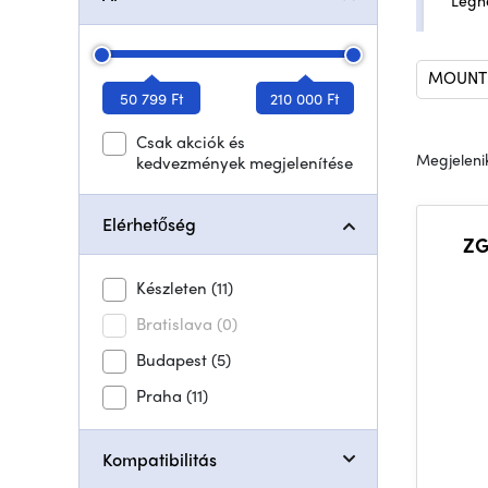
Legn
MOUNT 
50 799 Ft
210 000 Ft
Csak akciók és
Megjelenik
kedvezmények megjelenítése
Elérhetőség
ZG
Készleten
(11)
Bratislava
(0)
Budapest
(5)
Praha
(11)
Kompatibilitás