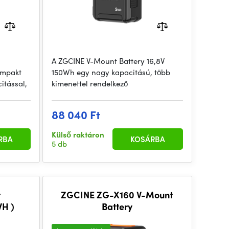
A ZGCINE V-Mount Battery 16,8V
ompakt
150Wh egy nagy kapacitású, több
itással,
kimenettel rendelkező
88 040 Ft
Külső raktáron
RBA
KOSÁRBA
5 db
t
ZGCINE ZG-X160 V-Mount
H )
Battery