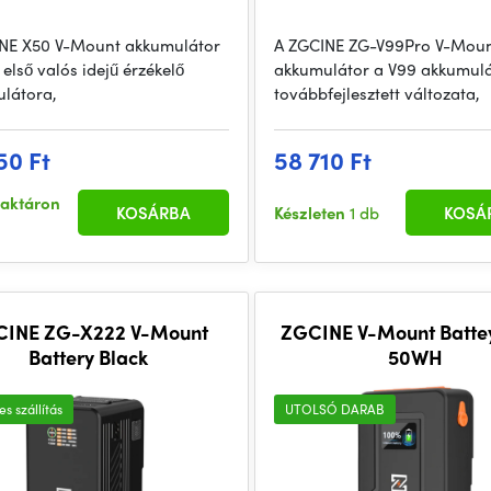
NE X50 V-Mount akkumulátor
A ZGCINE ZG-V99Pro V-Mou
 első valós idejű érzékelő
akkumulátor a V99 akkumul
látora,
továbbfejlesztett változata,
50 Ft
58 710 Ft
raktáron
KOSÁRBA
Készleten
1 db
KOSÁ
CINE ZG-X222 V-Mount
ZGCINE V-Mount Battey
Battery Black
50WH
s szállítás
UTOLSÓ DARAB