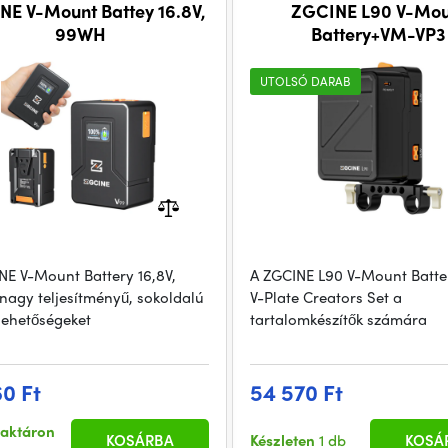
NE V-Mount Battey 16.8V,
ZGCINE L90 V-Mou
99WH
Battery+VM-VP3
UTOLSÓ DARAB
NE V-Mount Battery 16,8V,
A ZGCINE L90 V-Mount Batte
agy teljesítményű, sokoldalú
V-Plate Creators Set a
 lehetőségeket
tartalomkészítők számára
60 Ft
54 570 Ft
raktáron
KOSÁRBA
Készleten
1 db
KOSÁ