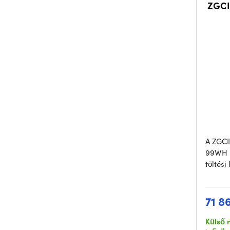
ZGCI
A ZGCI
99WH n
töltési
71 8
Külső 