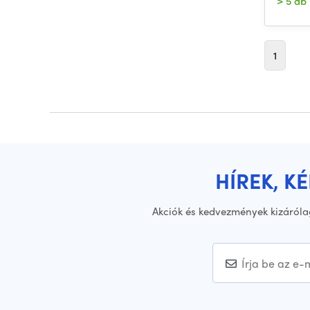
> 5 db
1
HÍREK, K
Akciók és kedvezmények kizáróla