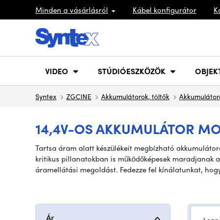
Minden a vásárlásról
Kábel konfigurátor
K
VIDEO
STÚDIÓESZKÖZÖK
OBJEK
Syntex
ZGCINE
Akkumulátorok, töltők
Akkumulátor
14,4V-OS AKKUMULÁTOR MO
Tartsa áram alatt készülékeit megbízható akkumulátoro
kritikus pillanatokban is működőképesek maradjanak a
áramellátási megoldást. Fedezze fel kínálatunkat, hog
Ár