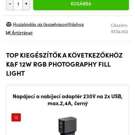
-
+
KOSÁRBA
Hozzáadás az összehasonlításhoz
Cikszám:
KF34.052
Ártörténet
TOP KIEGÉSZÍTŐK A KÖVETKEZŐKHÖZ
K&F 12W RGB PHOTOGRAPHY FILL
LIGHT
Napájecí a nabíjecí adaptér 230V na 2x USB,
max.2,4A, černý
Új