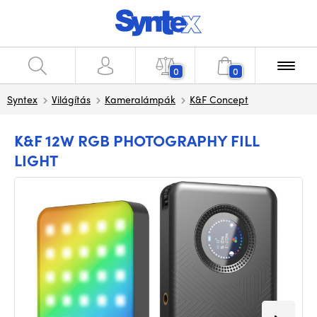
0
0
Syntex
Világítás
Kameralámpák
K&F Concept
K&F 12W RGB PHOTOGRAPHY FILL
LIGHT