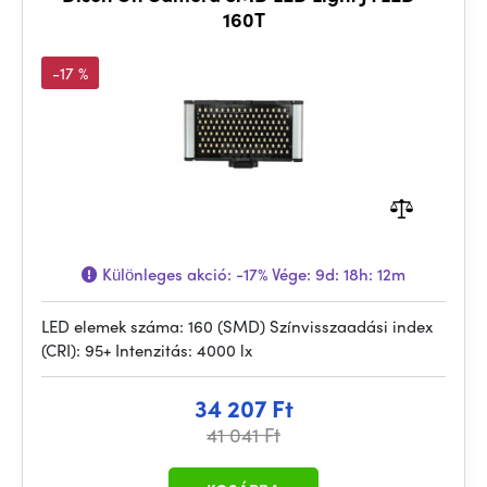
160T
-17 %
Különleges akció:
-17%
Vége:
9d: 18h: 12m
LED elemek száma: 160 (SMD) Színvisszaadási index
(CRI): 95+ Intenzitás: 4000 lx
34 207 Ft
41 041 Ft