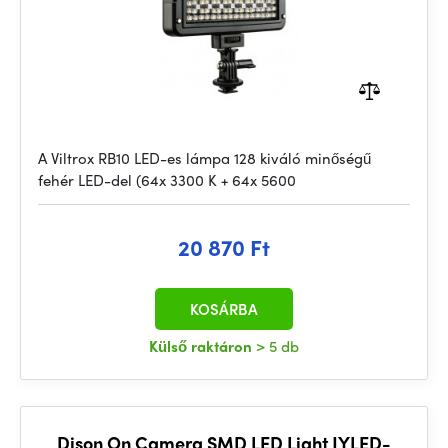
A Viltrox RB10 LED-es lámpa 128 kiváló minőségű
fehér LED-del (64x 3300 K + 64x 5600
20 870 Ft
KOSÁRBA
Külső raktáron
> 5 db
Dison On Camera SMD LED Light JYLED-