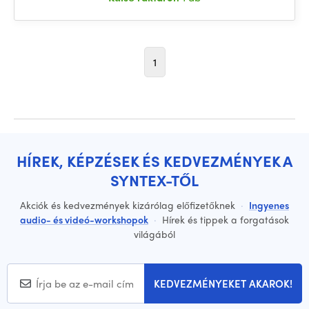
1
HÍREK, KÉPZÉSEK ÉS KEDVEZMÉNYEK A
SYNTEX-TŐL
Akciók és kedvezmények kizárólag előfizetőknek
·
Ingyenes
audio- és videó-workshopok
·
Hírek és tippek a forgatások
világából
KEDVEZMÉNYEKET AKAROK!