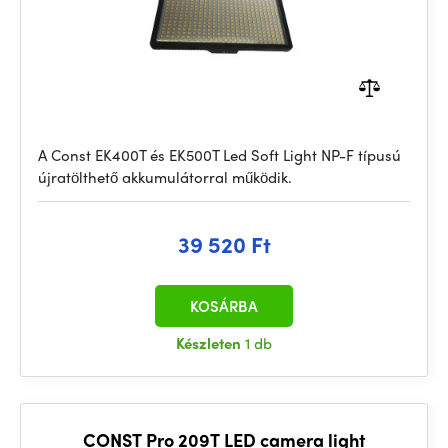
A Const EK400T és EK500T Led Soft Light NP-F típusú
újratölthető akkumulátorral működik.
39 520 Ft
KOSÁRBA
Készleten
1 db
CONST Pro 209T LED camera light