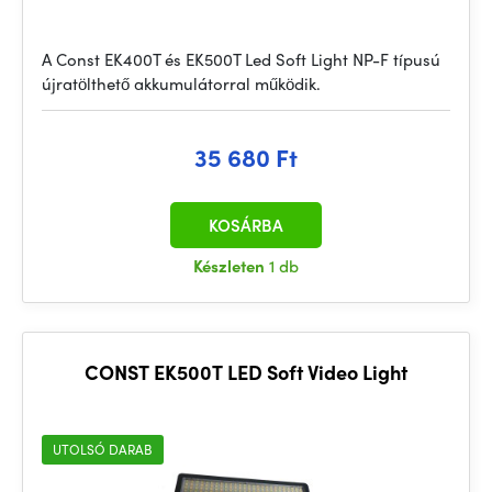
A Const EK400T és EK500T Led Soft Light NP-F típusú
újratölthető akkumulátorral működik.
35 680 Ft
KOSÁRBA
Készleten
1 db
CONST EK500T LED Soft Video Light
UTOLSÓ DARAB