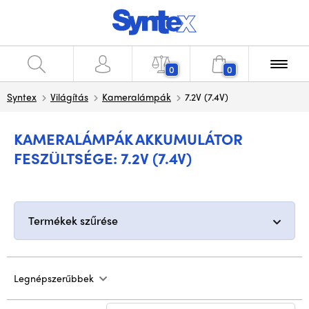
0
0
Syntex
Világítás
Kameralámpák
7.2V (7.4V)
KAMERALÁMPÁK AKKUMULÁTOR
FESZÜLTSÉGE: 7.2V (7.4V)
Termékek szűrése
Legnépszerűbbek