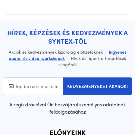
HÍREK, KÉPZÉSEK ÉS KEDVEZMÉNYEK A
SYNTEX-TŐL
Akciók és kedvezmények kizárólag előfizetőknek
·
Ingyenes
audio- és videó-workshopok
·
Hírek és tippek a forgatások
világából
KEDVEZMÉNYEKET AKAROK!
A regisztrációval Ön hozzájárul személyes adatainak
feldolgozásához
ELŐNYEINK