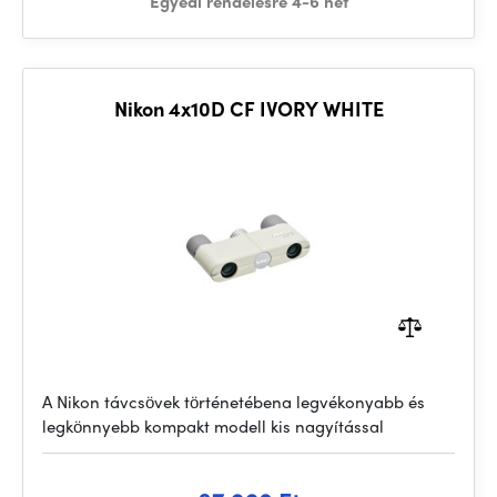
Egyedi rendelésre 4-6 hét
Nikon 4x10D CF IVORY WHITE
A Nikon távcsövek történetébena legvékonyabb és
legkönnyebb kompakt modell kis nagyítással