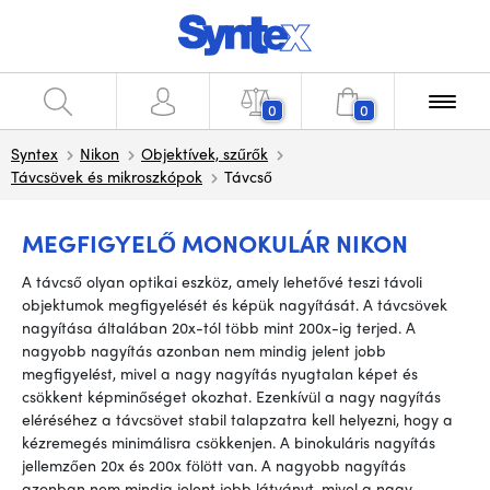
0
0
Syntex
Nikon
Objektívek, szűrők
Távcsövek és mikroszkópok
Távcső
MEGFIGYELŐ MONOKULÁR NIKON
A távcső olyan optikai eszköz, amely lehetővé teszi távoli
objektumok megfigyelését és képük nagyítását. A távcsövek
nagyítása általában 20x-tól több mint 200x-ig terjed. A
nagyobb nagyítás azonban nem mindig jelent jobb
megfigyelést, mivel a nagy nagyítás nyugtalan képet és
csökkent képminőséget okozhat. Ezenkívül a nagy nagyítás
eléréséhez a távcsövet stabil talapzatra kell helyezni, hogy a
kézremegés minimálisra csökkenjen. A binokuláris nagyítás
jellemzően 20x és 200x fölött van. A nagyobb nagyítás
azonban nem mindig jelent jobb látványt, mivel a nagy