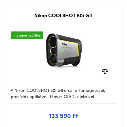
Nikon COOLSHOT 50i GII
Ingyenes szállítás
A Nikon COOLSHOT 50i GII erős tartómágnessel,
precíziós optikával, fényes OLED-kijelzővel
133 590 Ft