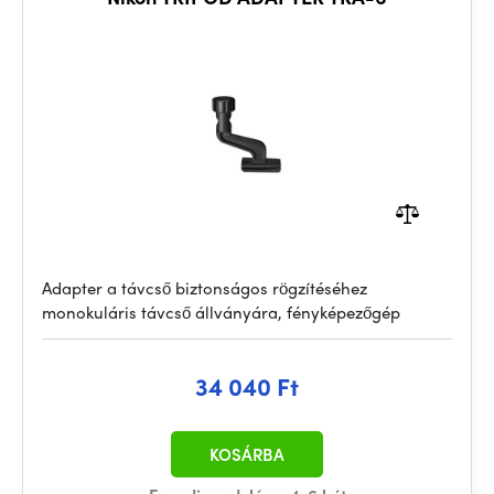
Adapter a távcső biztonságos rögzítéséhez
monokuláris távcső állványára, fényképezőgép
34 040 Ft
KOSÁRBA