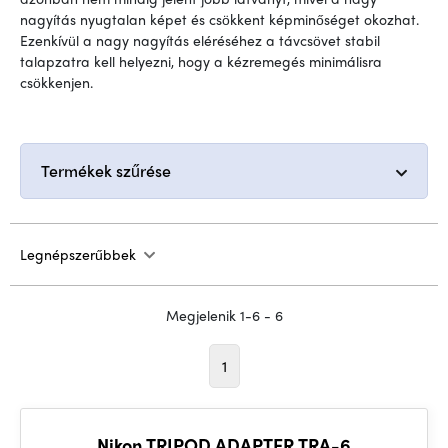
nagyítás nyugtalan képet és csökkent képminőséget okozhat.
Ezenkívül a nagy nagyítás eléréséhez a távcsövet stabil
talapzatra kell helyezni, hogy a kézremegés minimálisra
csökkenjen.
Termékek szűrése
Legnépszerűbbek
Megjelenik 1-6 - 6
1
Nikon TRIPOD ADAPTER TRA-6