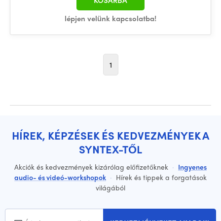
KOSÁRBA
lépjen velünk kapcsolatba!
1
HÍREK, KÉPZÉSEK ÉS KEDVEZMÉNYEK A
SYNTEX-TŐL
Akciók és kedvezmények kizárólag előfizetőknek
·
Ingyenes
audio- és videó-workshopok
·
Hírek és tippek a forgatások
világából