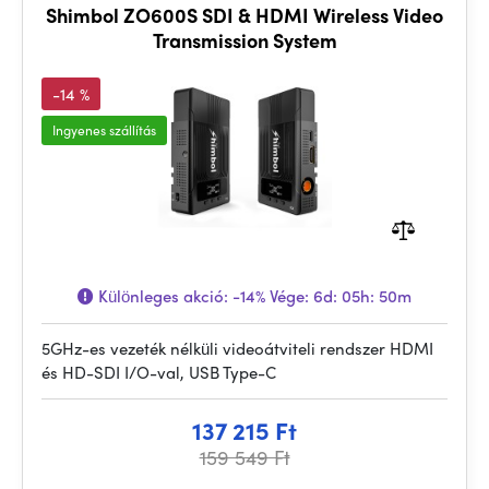
Shimbol ZO600S SDI & HDMI Wireless Video
Transmission System
-14 %
Ingyenes szállítás
Különleges akció:
-14%
Vége:
6d: 05h: 50m
5GHz-es vezeték nélküli videoátviteli rendszer HDMI
és HD-SDI I/O-val, USB Type-C
137 215 Ft
159 549 Ft