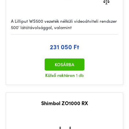
A Lilliput WS500 vezeték nélküli videoátviteli rendszer
500' látótávolsággal, valamint
231 050 Ft
KOSÁRBA
Külső raktáron
1 db
Shimbol ZO1000 RX