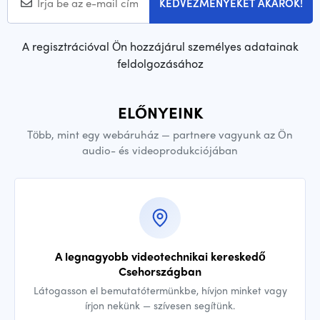
KEDVEZMÉNYEKET AKAROK!
A regisztrációval Ön hozzájárul személyes adatainak
feldolgozásához
ELŐNYEINK
Több, mint egy webáruház — partnere vagyunk az Ön
audio- és videoprodukciójában
A legnagyobb videotechnikai kereskedő
Csehországban
Látogasson el bemutatótermünkbe, hívjon minket vagy
írjon nekünk — szívesen segítünk.