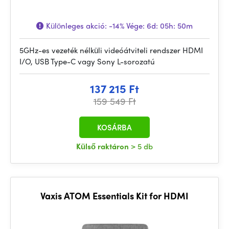
Különleges akció:
-14%
Vége:
6d: 05h: 50m
5GHz-es vezeték nélküli videóátviteli rendszer HDMI
I/O, USB Type-C vagy Sony L-sorozatú
137 215 Ft
159 549 Ft
KOSÁRBA
Külső raktáron
> 5 db
Vaxis ATOM Essentials Kit for HDMI