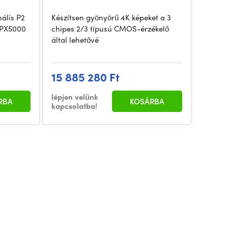
ális P2
Készítsen gyönyörű 4K képeket a 3
 PX5000
chipes 2/3 típusú CMOS-érzékelő
által lehetővé
15 885 280 Ft
lépjen velünk
RBA
KOSÁRBA
kapcsolatba!