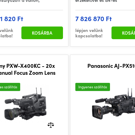
nsúlyozott a vállon,
érzékelővel és B4-es
11 820 Ft
7 826 870 Ft
 velünk
lépjen velünk
KOSÁRBA
KOSÁ
latba!
kapcsolatba!
ny PXW-X400KC - 20x
Panasonic AJ-PX5
nual Focus Zoom Lens
s szállítás
Ingyenes szállítás