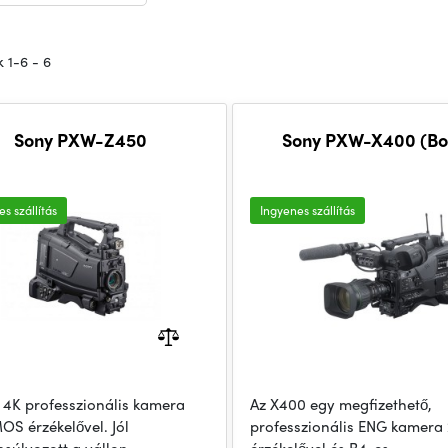
 1-6 - 6
Sony PXW-Z450
Sony PXW-X400 (Bo
s szállítás
Ingyenes szállítás
ő 4K professzionális kamera
Az X400 egy megfizethető,
OS érzékelővel. Jól
professzionális ENG kamera 