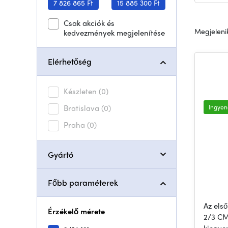
7 826 865 Ft
15 885 300 Ft
Csak akciók és
Megjelenik
kedvezmények megjelenítése
Elérhetőség
Készleten
(0)
Bratislava
(0)
Ingyene
Praha
(0)
Gyártó
Főbb paraméterek
Az els
Érzékelő mérete
2/3 CM