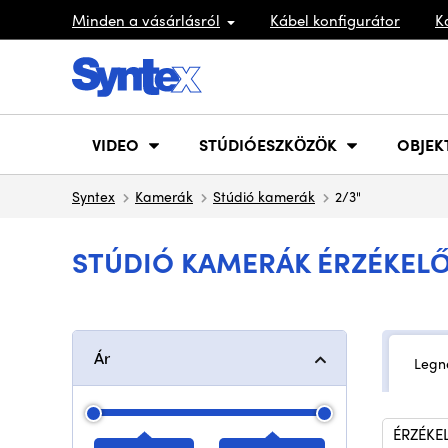
Minden a vásárlásról
Kábel konfigurátor
K
VIDEO
STÚDIÓESZKÖZÖK
OBJEK
Syntex
Kamerák
Stúdió kamerák
2/3"
STÚDIÓ KAMERÁK ÉRZÉKELŐ
Ár
Legn
ÉRZÉKE