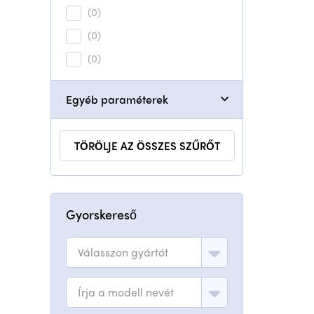
(0)
(0)
(0)
Egyéb paraméterek
TÖRÖLJE AZ ÖSSZES SZŰRŐT
Gyorskereső
Válasszon gyártót
Írja a modell nevét