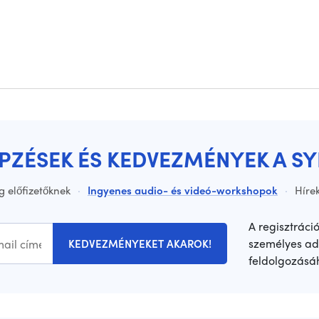
ÉPZÉSEK ÉS KEDVEZMÉNYEK A S
g előfizetőknek
·
Ingyenes audio- és videó-workshopok
·
Hírek
A regisztráci
személyes ad
KEDVEZMÉNYEKET AKAROK!
feldolgozásá