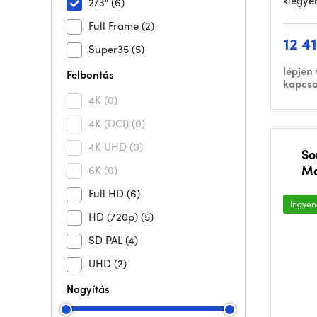
kiegye
2/3"
(6)
Full Frame
(2)
12 4
Super35
(5)
lépjen
Felbontás
kapcso
4K
(0)
4K (DCI)
(0)
4K UHD
(0)
So
Ma
6K
(0)
Full HD
(6)
Ingyene
HD (720p)
(5)
SD PAL
(4)
UHD
(2)
Nagyítás