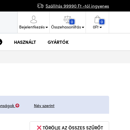
Szállítás 99990 Ft -tól ingyenes
0
0
Bejelentkezés
Összehasonlítás
0
Ft
HASZNÁLT
GYÁRTÓK
onságok
Név szerint
TÖRÖLJE AZ ÖSSZES SZŰRŐT