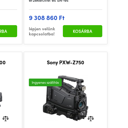
érzékelővel és B4-es
9 308 860 Ft
lépjen velünk
RBA
KOSÁRBA
kapcsolatba!
100
Sony PXW-Z750
Ingyenes szállítás