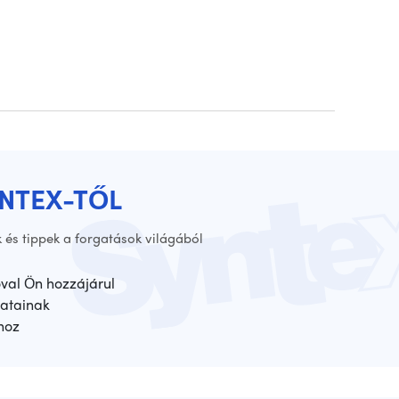
YNTEX-TŐL
 és tippek a forgatások világából
óval Ön hozzájárul
atainak
hoz