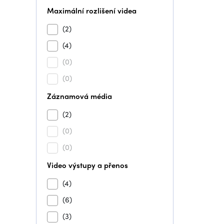
Maximální rozlišení videa
(2)
(4)
(0)
(0)
Záznamová média
(2)
(0)
(0)
Video výstupy a přenos
(4)
(6)
(3)