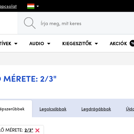
apcsolat
TÍVEK
AUDIO
KIEGESZITŐK
AKCIÓK
 MÉRETE: 2/3"
épszerűbbek
Legolcsóbbak
Legdrágábbak
Újd
LŐ MÉRETE:
2/3"