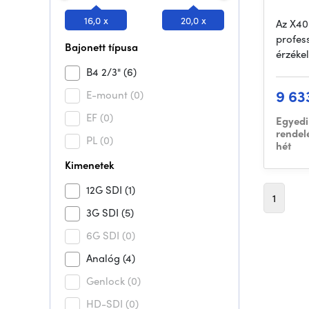
16,0 x
20,0 x
Az X40
profes
Bajonett típusa
érzéke
B4 2/3"
(6)
9 63
E-mount
(0)
EF
(0)
Egyedi
rendel
PL
(0)
hét
Kimenetek
12G SDI
(1)
1
3G SDI
(5)
6G SDI
(0)
Analóg
(4)
Genlock
(0)
HD-SDI
(0)