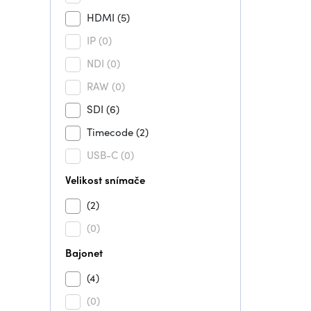
HDMI
(5)
IP
(0)
NDI
(0)
RAW
(0)
SDI
(6)
Timecode
(2)
USB-C
(0)
Velikost snímače
(2)
(0)
Bajonet
(4)
(0)