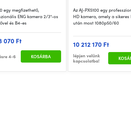
0 egy megfizethető,
Az AJ-PX5100 egy professzion
szionális ENG kamera 2/3"-os
HD kamera, amely a sikeres
lővel és B4-es
után most 1080p50/60
3 070 Ft
10 212 170 Ft
lépjen velünk
ésre 4-6
KOSÁRBA
KOSÁ
kapcsolatba!