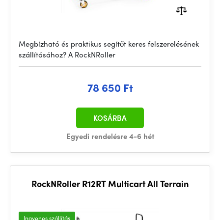
Megbízható és praktikus segítőt keres felszerelésének
szállításához? A RockNRoller
78 650 Ft
KOSÁRBA
Egyedi rendelésre 4-6 hét
RockNRoller R12RT Multicart All Terrain
Ingyenes szállítás