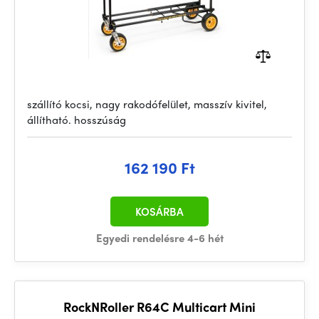
szállító kocsi, nagy rakodófelület, masszív kivitel,
állítható. hosszúság
162 190 Ft
KOSÁRBA
Egyedi rendelésre 4-6 hét
RockNRoller R64C Multicart Mini