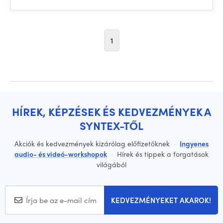
1
HÍREK, KÉPZÉSEK ÉS KEDVEZMÉNYEK A
SYNTEX-TŐL
Akciók és kedvezmények kizárólag előfizetőknek
·
Ingyenes
audio- és videó-workshopok
·
Hírek és tippek a forgatások
világából
KEDVEZMÉNYEKET AKAROK!