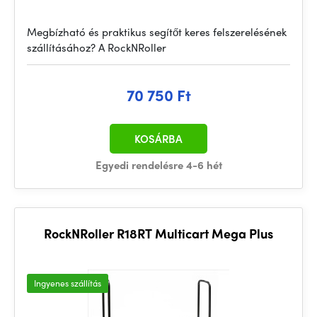
Megbízható és praktikus segítőt keres felszerelésének
szállításához? A RockNRoller
70 750 Ft
KOSÁRBA
Egyedi rendelésre 4-6 hét
RockNRoller R18RT Multicart Mega Plus
Ingyenes szállítás