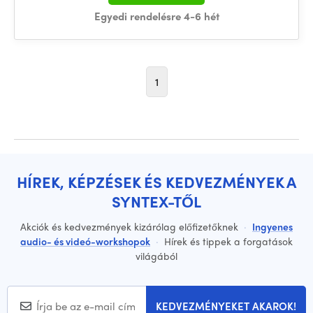
Egyedi rendelésre 4-6 hét
1
HÍREK, KÉPZÉSEK ÉS KEDVEZMÉNYEK A
SYNTEX-TŐL
Akciók és kedvezmények kizárólag előfizetőknek
·
Ingyenes
audio- és videó-workshopok
·
Hírek és tippek a forgatások
világából
KEDVEZMÉNYEKET AKAROK!