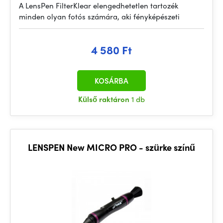
A LensPen FilterKlear elengedhetetlen tartozék
minden olyan fotós számára, aki fényképészeti
4 580 Ft
KOSÁRBA
Külső raktáron
1 db
LENSPEN New MICRO PRO - szürke színű