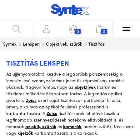
0
0
Syntex
Lenspen
Objektívek, szűrők
Tisztítás
TISZTÍTÁS LENSPEN
Az ujjlenyomatoktól kezdve a legapróbb porszemcsékig a
lencsén lévő szennyeződések jelentős képminőség-romlást
okoznak. Nagyon fontos, hogy az
objektívek
tisztán és
tökéletes működési állapotban tartsa. A legendás optikai
gyártó, a
Zeiss
ezért saját tisztítószer-portfólióját kínálja,
amely alkalmas az optikai felületek professzionális
karbantartására. A
Zeiss
tisztítószerek lehetővé teszik a
legfinomabb szennyeződések hatékony eltávolítását is, és
nemcsak
az obik, szűrők
és
kamerák
, hanem szűrők, távcsövek
vagy
kijelzők
karbantartására is alkalmasak.