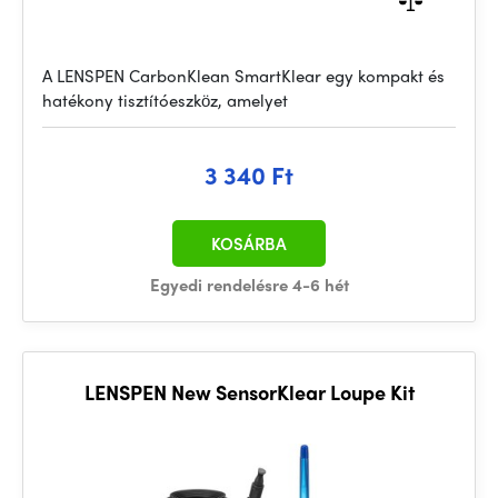
A LENSPEN CarbonKlean SmartKlear egy kompakt és
hatékony tisztítóeszköz, amelyet
3 340 Ft
KOSÁRBA
Egyedi rendelésre 4-6 hét
LENSPEN New SensorKlear Loupe Kit