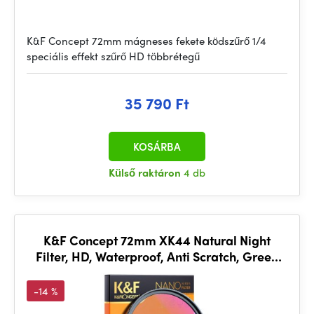
K&F Concept 72mm mágneses fekete ködszűrő 1/4
speciális effekt szűrő HD többrétegű
35 790 Ft
KOSÁRBA
Külső raktáron
4 db
K&F Concept 72mm XK44 Natural Night
Filter, HD, Waterproof, Anti Scratch, Green
Coated
-14 %