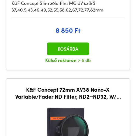
K&F Concept Slim zöld film MC UV szűrő
37,40.5,43,46,49,52,55,58,62,67,72,77,82mm
8 850 Ft
KOSÁRBA
Külső raktáron
> 5 db
K&F Concept 72mm XV38 Nano-X
Variable/Fader ND Filter, ND2~ND32, W/O
black