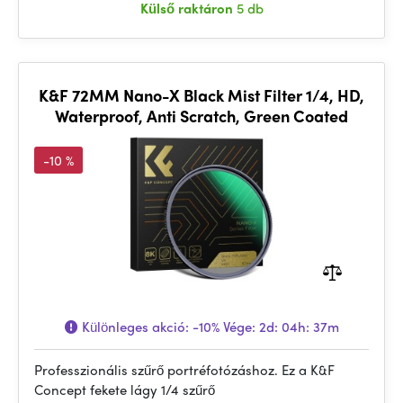
Külső raktáron
5 db
K&F 72MM Nano-X Black Mist Filter 1/4, HD,
Waterproof, Anti Scratch, Green Coated
-10 %
Különleges akció:
-10%
Vége:
2d: 04h: 37m
Professzionális szűrő portréfotózáshoz. Ez a K&F
Concept fekete lágy 1/4 szűrő