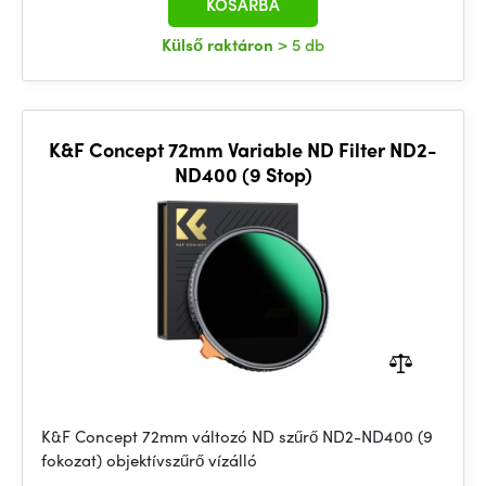
KOSÁRBA
Külső raktáron
> 5 db
K&F Concept 72mm Variable ND Filter ND2-
ND400 (9 Stop)
K&F Concept 72mm változó ND szűrő ND2-ND400 (9
fokozat) objektívszűrő vízálló