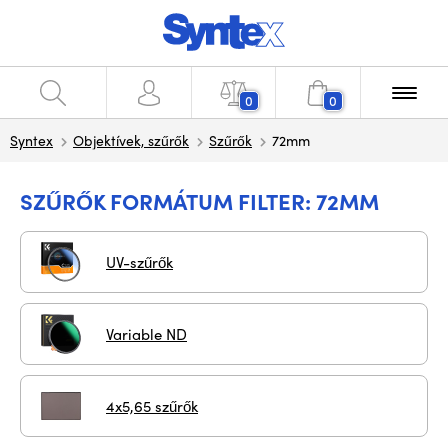
0
0
Syntex
Objektívek, szűrők
Szűrők
72mm
SZŰRŐK FORMÁTUM FILTER: 72MM
UV-szűrők
Variable ND
4x5,65 szűrők