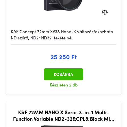
K&F Concept 72mm XV38 Nano-X változó/fokozható
ND szűrő, ND2~ND32, fekete né
25 250 Ft
KOSÁRBA
Készleten
2 db
K&F 72MM NANO X Serie-3-in-1 Multi-
Function Variable ND2-32&CPL& Black Mist
1/4, ultra-thin