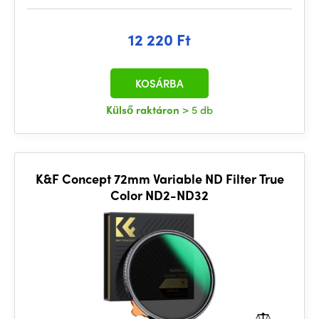
12 220 Ft
KOSÁRBA
Külső raktáron
> 5 db
K&F Concept 72mm Variable ND Filter True
Color ND2-ND32