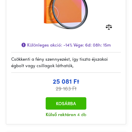
Különleges akció:
-14%
Vége:
6d: 08h: 15m
Csökkenti a fény szennyezést, így tiszta éjszakai
égbolt vagy csillagok láthatók,
25 081 Ft
29 163 Ft
KOSÁRBA
Külső raktáron
4 db