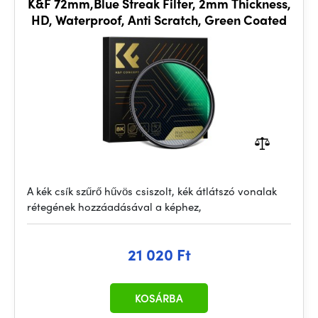
K&F 72mm,Blue Streak Filter, 2mm Thickness,
HD, Waterproof, Anti Scratch, Green Coated
A kék csík szűrő hűvös csiszolt, kék átlátszó vonalak
rétegének hozzáadásával a képhez,
21 020 Ft
KOSÁRBA