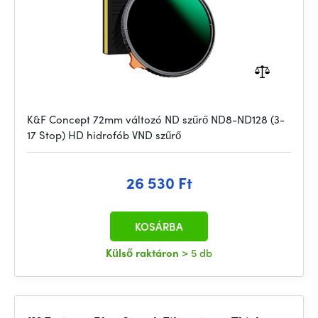
K&F Concept 72mm változó ND szűrő ND8-ND128 (3-
17 Stop) HD hidrofób VND szűrő
26 530 Ft
KOSÁRBA
Külső raktáron
> 5 db