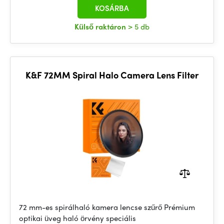
KOSÁRBA
Külső raktáron
> 5 db
K&F 72MM Spiral Halo Camera Lens Filter
72 mm-es spirálhaló kamera lencse szűrő Prémium
optikai üveg haló örvény speciális