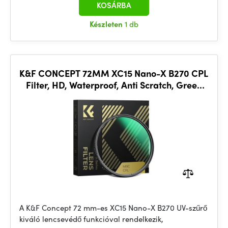
KOSÁRBA
Készleten
1 db
K&F CONCEPT 72MM XC15 Nano-X B270 CPL
Filter, HD, Waterproof, Anti Scratch, Green
Coated
A K&F Concept 72 mm-es XC15 Nano-X B270 UV-szűrő
kiváló lencsevédő funkcióval rendelkezik,