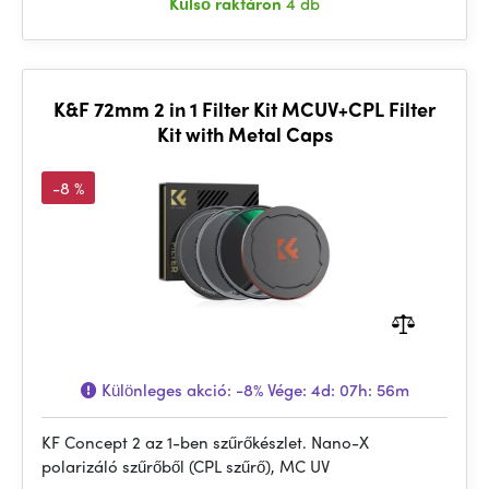
Külső raktáron
4 db
K&F 72mm 2 in 1 Filter Kit MCUV+CPL Filter
Kit with Metal Caps
-8 %
Különleges akció:
-8%
Vége:
4d: 07h: 56m
KF Concept 2 az 1-ben szűrőkészlet. Nano-X
polarizáló szűrőből (CPL szűrő), MC UV