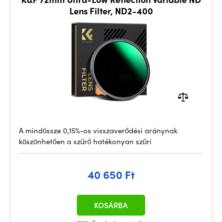
Lens Filter, ND2-400
A mindössze 0,15%-os visszaverődési aránynak
köszönhetően a szűrő hatékonyan szűri
40 650 Ft
KOSÁRBA