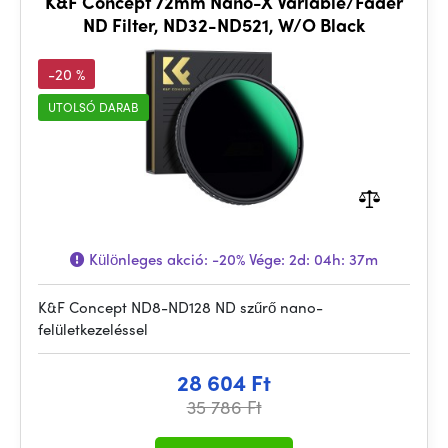
K&F Concept 72mm Nano-X Variable/Fader
ND Filter, ND32-ND521, W/O Black
-20 %
UTOLSÓ DARAB
Különleges akció:
-20%
Vége:
2d: 04h: 37m
K&F Concept ND8-ND128 ND szűrő nano-
felületkezeléssel
28 604 Ft
35 786 Ft