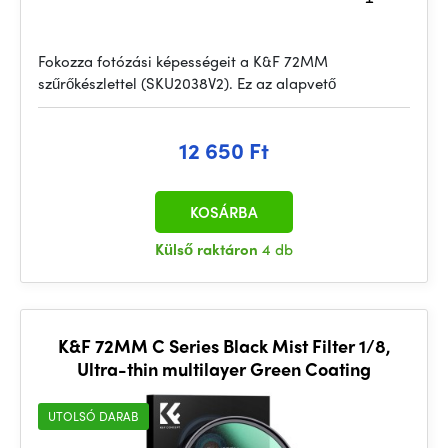
Fokozza fotózási képességeit a K&F 72MM
szűrőkészlettel (SKU2038V2). Ez az alapvető
12 650 Ft
KOSÁRBA
Külső raktáron
4 db
K&F 72MM C Series Black Mist Filter 1/8,
Ultra-thin multilayer Green Coating
UTOLSÓ DARAB