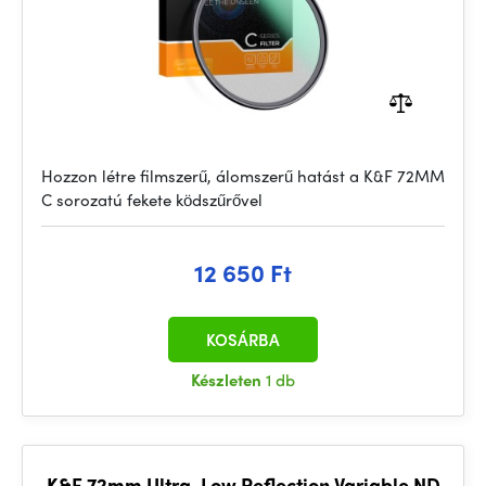
Hozzon létre filmszerű, álomszerű hatást a K&F 72MM
C sorozatú fekete ködszűrővel
12 650 Ft
KOSÁRBA
Készleten
1 db
K&F 72mm Ultra-Low Reflection Variable ND