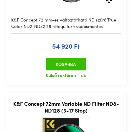
K&F Concept 72 mm-es változtatható ND szűrő True
Color ND2-ND32 28 rétegű tükröződésmentes
54 920 Ft
KOSÁRBA
Külső raktáron
4 db
K&F Concept 72mm Variable ND Filter ND8-
ND128 (3-17 Stop)