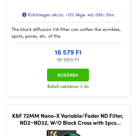
Különleges akció:
-13%
Vége:
4d: 08h: 10m
The black diffusion 1/8 filter can soften the wrinkles,
spots, pores, etc. of the
16 579 Ft
18 965 Ft
KOSÁRBA
Külső raktáron
3 db
K&F 72MM Nano-X Variable/Fader ND Filter,
ND2~ND32, W/O Black Cross with 3pcs
cleaning cloths