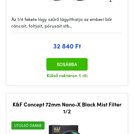
Az 1/4 fekete lágy szűrő lágyíthatja az emberi bőr
ráncait, foltjait, pórusait stb.,
32 840 Ft
KOSÁRBA
Külső raktáron
5 db
K&F Concept 72mm Nano-X Black Mist Filter
1/2
UTOLSÓ DARAB