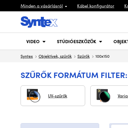
Minden a vásárlásról
Kábel konfigurátor
K
VIDEO
STÚDIÓESZKÖZÖK
OBJEK
Syntex
Objektívek, szűrők
Szűrők
100x150
SZŰRŐK FORMÁTUM FILTER:
UV-szűrők
Vari