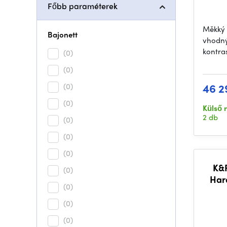
Főbb paraméterek
Měkký 
Bajonett
vhodný
kontra
(0)
(0)
46 2
(0)
(0)
Külső 
2 db
(0)
(0)
(0)
K&
(0)
Har
(0)
(0)
(0)