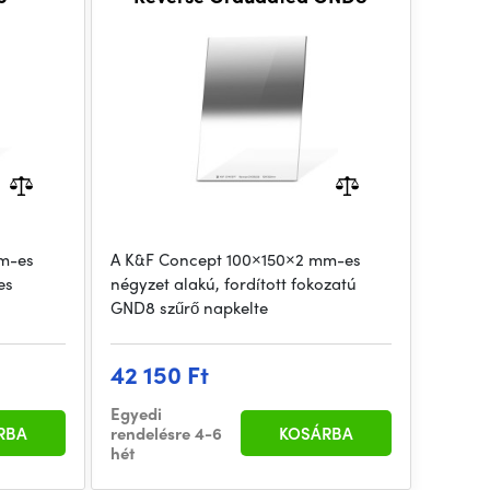
m-es
A K&F Concept 100×150×2 mm-es
es
négyzet alakú, fordított fokozatú
GND8 szűrő napkelte
42 150 Ft
Egyedi
RBA
rendelésre 4-6
KOSÁRBA
hét