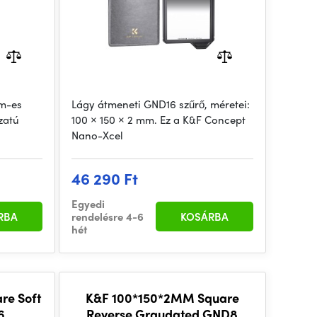
m-es
Lágy átmeneti GND16 szűrő, méretei:
ozatú
100 × 150 × 2 mm. Ez a K&F Concept
Nano-Xcel
46 290 Ft
Egyedi
RBA
rendelésre 4-6
KOSÁRBA
hét
re Soft
K&F 100*150*2MM Square
6
Reverse Graudated GND8