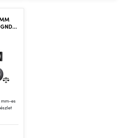
*2MM
d GND8,
0 mm-es
észlet