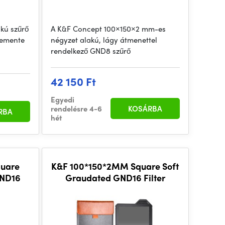
akú szűrő
A K&F Concept 100×150×2 mm-es
lemente
négyzet alakú, lágy átmenettel
rendelkező GND8 szűrő
42 150 Ft
Egyedi
rendelésre 4-6
KOSÁRBA
RBA
hét
uare
K&F 100*150*2MM Square Soft
GND16
Graudated GND16 Filter