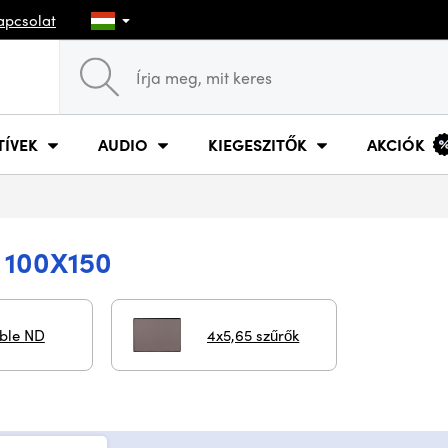
apcsolat
TÍVEK
AUDIO
KIEGESZITŐK
AKCIÓK
 100X150
able ND
4x5,65 szűrők