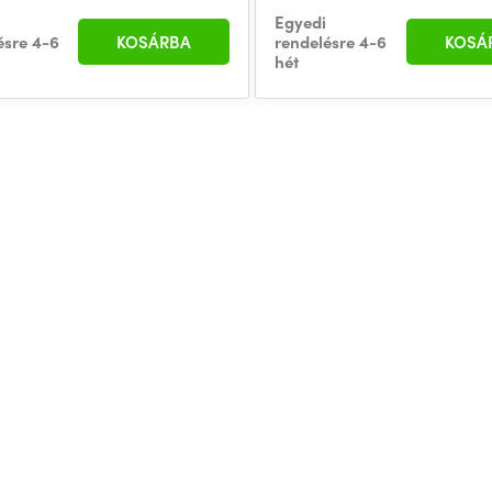
Egyedi
ésre 4-6
KOSÁRBA
rendelésre 4-6
KOSÁ
hét