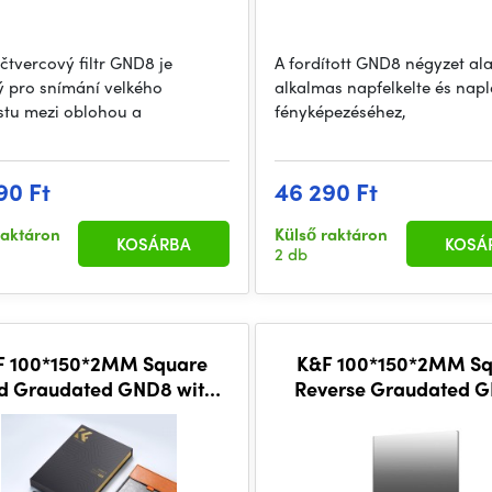
čtvercový filtr GND8 je
A fordított GND8 négyzet al
 pro snímání velkého
alkalmas napfelkelte és nap
stu mezi oblohou a
fényképezéséhez,
90 Ft
46 290 Ft
raktáron
Külső raktáron
KOSÁRBA
KOSÁ
2 db
F 100*150*2MM Square
K&F 100*150*2MM Sq
d Graudated GND8 with
Reverse Graudated 
Lens Protection