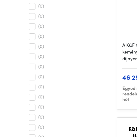
(0)
(0)
(0)
(0)
A K&F 
(0)
kemény
(0)
díjnye
(0)
46 2
(0)
(0)
Egyedi
rendel
(0)
hét
(0)
(0)
(0)
K&
H