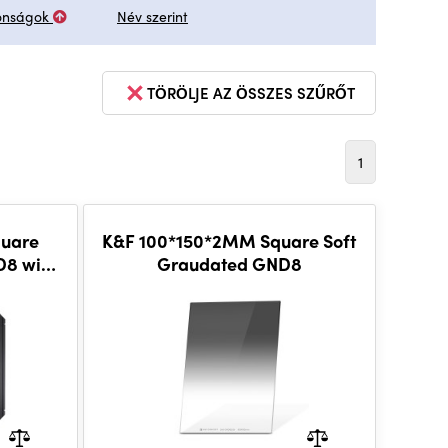
onságok
Név szerint
TÖRÖLJE AZ ÖSSZES SZŰRŐT
1
uare
K&F 100*150*2MM Square Soft
D8 with
Graudated GND8