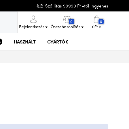
Szállítás 99990 Ft -tól ingyenes
0
0
Bejelentkezés
Összehasonlítás
0
Ft
HASZNÁLT
GYÁRTÓK