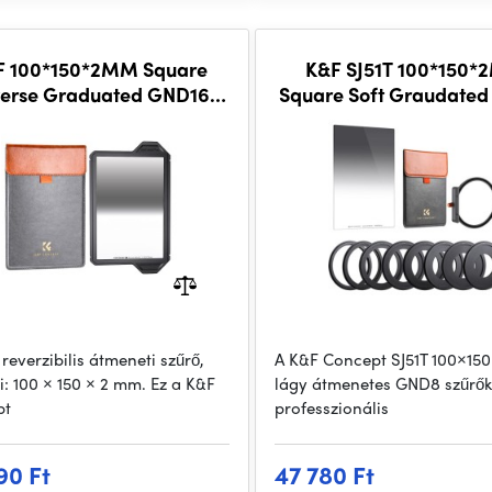
F 100*150*2MM Square
K&F SJ51T 100*150
erse Graduated GND16
Square Soft Graudate
Filter
Optics Glass, HD, Waterproof,
Anti Scratch
reverzibilis átmeneti szűrő,
A K&F Concept SJ51T 100×15
i: 100 × 150 × 2 mm. Ez a K&F
lágy átmenetes GND8 szűrők
pt
professzionális
90 Ft
47 780 Ft