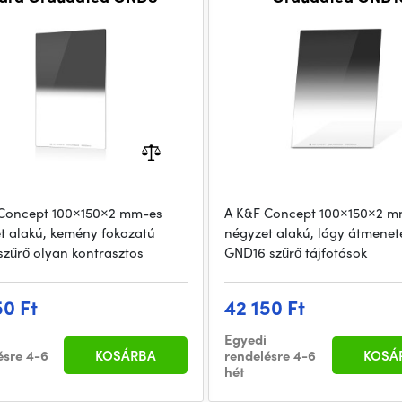
Concept 100×150×2 mm-es
A K&F Concept 100×150×2 m
t alakú, kemény fokozatú
négyzet alakú, lágy átmenet
zűrő olyan kontrasztos
GND16 szűrő tájfotósok
50 Ft
42 150 Ft
Egyedi
ésre 4-6
KOSÁRBA
rendelésre 4-6
KOSÁ
hét