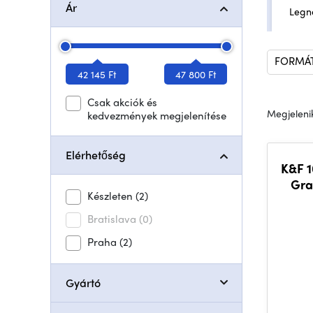
Ár
Legn
FORMÁT
42 145 Ft
47 800 Ft
Csak akciók és
Megjelenik
kedvezmények megjelenítése
Elérhetőség
K&F 
Gra
Készleten
(2)
Bratislava
(0)
Praha
(2)
Gyártó