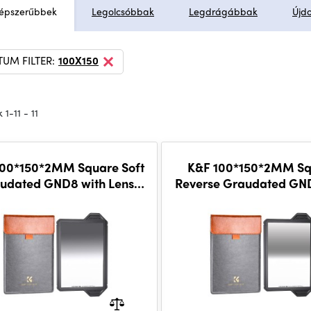
épszerűbbek
Legolcsóbbak
Legdrágábbak
Újd
UM FILTER:
100X150
 1-11 - 11
100*150*2MM Square Soft
K&F 100*150*2MM Sq
udated GND8 with Lens
Reverse Graudated GN
Protection
Lens Protection