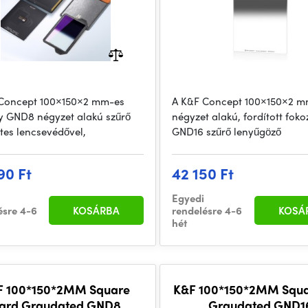
Concept 100×150×2 mm-es
A K&F Concept 100×150×2 m
 GND8 négyzet alakú szűrő
négyzet alakú, fordított fok
rtes lencsevédővel,
GND16 szűrő lenyűgöző
90 Ft
42 150 Ft
Egyedi
ésre 4-6
KOSÁRBA
rendelésre 4-6
KOSÁ
hét
F 100*150*2MM Square
K&F 100*150*2MM Squa
ard Graudated GND8
Graudated GND1