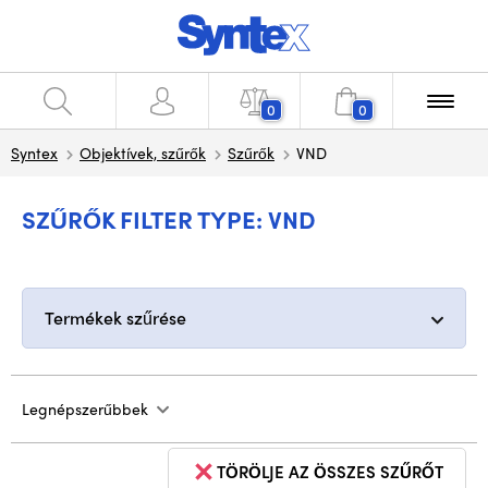
0
0
Syntex
Objektívek, szűrők
Szűrők
VND
SZŰRŐK FILTER TYPE: VND
Termékek szűrése
Legnépszerűbbek
TÖRÖLJE AZ ÖSSZES SZŰRŐT