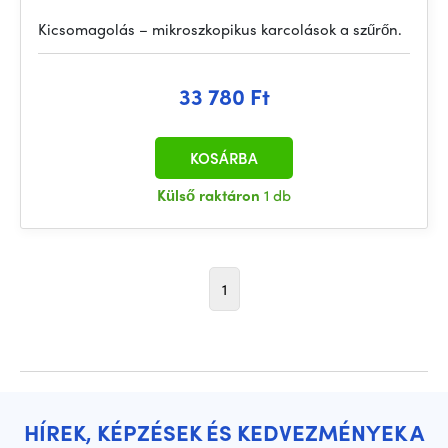
Kicsomagolás – mikroszkopikus karcolások a szűrőn.
33 780 Ft
KOSÁRBA
Külső raktáron
1 db
1
HÍREK, KÉPZÉSEK ÉS KEDVEZMÉNYEK A