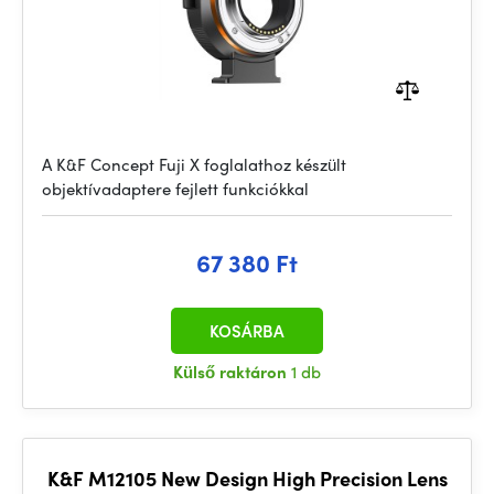
A K&F Concept Fuji X foglalathoz készült
objektívadaptere fejlett funkciókkal
67 380 Ft
KOSÁRBA
Külső raktáron
1 db
K&F M12105 New Design High Precision Lens