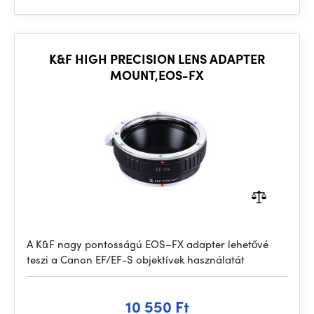
K&F HIGH PRECISION LENS ADAPTER
MOUNT,EOS-FX
A K&F nagy pontosságú EOS–FX adapter lehetővé
teszi a Canon EF/EF-S objektívek használatát
10 550 Ft