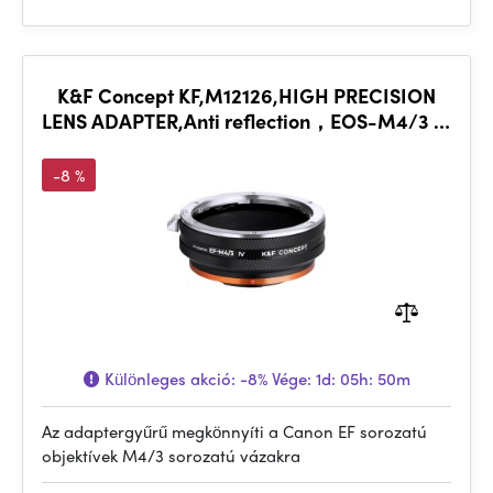
K&F Concept KF,M12126,HIGH PRECISION
LENS ADAPTER,Anti reflection，EOS-M4/3 IV
PRO
-8 %
Különleges akció:
-8%
Vége:
1d: 05h: 50m
Az adaptergyűrű megkönnyíti a Canon EF sorozatú
objektívek M4/3 sorozatú vázakra