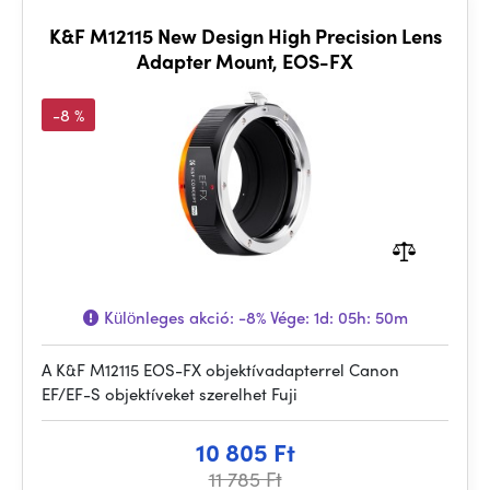
K&F M12115 New Design High Precision Lens
Adapter Mount, EOS-FX
-8 %
Különleges akció:
-8%
Vége:
1d: 05h: 50m
A K&F M12115 EOS-FX objektívadapterrel Canon
EF/EF-S objektíveket szerelhet Fuji
10 805 Ft
11 785 Ft