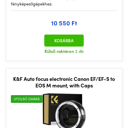
fényképezőgépekhez.
10 550 Ft
KOSÁRBA
Külső raktáron
2 db
K&F Auto focus electronic Canon EF/EF-S to
EOS M mount, with Caps
UTOLSÓ DARAB