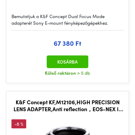
Bemutatjuk a K&F Concept Dual Focus Mode
adapterét Sony E-mount fényképezőgépekhez.
67 380 Ft
KOSÁRBA
Külső raktáron
> 5 db
K&F Concept KF,M12106,HIGH PRECISION
LENS ADAPTER,Anti reflection，EOS-NEX IV
PRO
-8 %