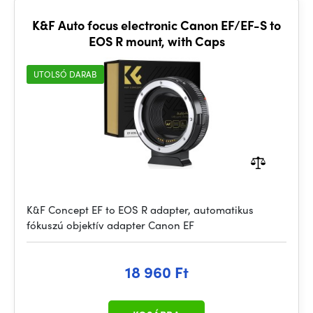
K&F Auto focus electronic Canon EF/EF-S to
EOS R mount, with Caps
UTOLSÓ DARAB
K&F Concept EF to EOS R adapter, automatikus
fókuszú objektív adapter Canon EF
18 960 Ft