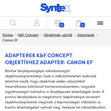
0
0
Syntex
K&F Concept
Objektívek, szűrők
Adapterek
Canon EF
ADAPTEREK K&F CONCEPT
OBJEKTÍVHEZ ADAPTER: CANON EF
Bővítse fényképezőgépe sokoldalúságát
objektívadaptereinkkel. Ezek a nélkülözhetetlen eszközök
lehetővé teszik, hogy objektívek széles választékát
használhassa különböző kamerarendszereken, nagyobb
rugalmasságot biztosítva a fényképezési lehetőségek terén. A
pontos illeszkedésre és megbízható teljesítményre tervezett
objektívadaptereink megőrzik a képminőséget, miközben új
kreatív lehetőségeket nyitnak meg. Fedezze fel választékunkat,