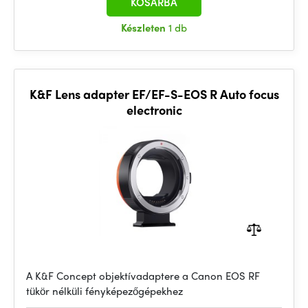
KOSÁRBA
Készleten
1 db
K&F Lens adapter EF/EF-S-EOS R Auto focus
electronic
A K&F Concept objektívadaptere a Canon EOS RF
tükör nélküli fényképezőgépekhez