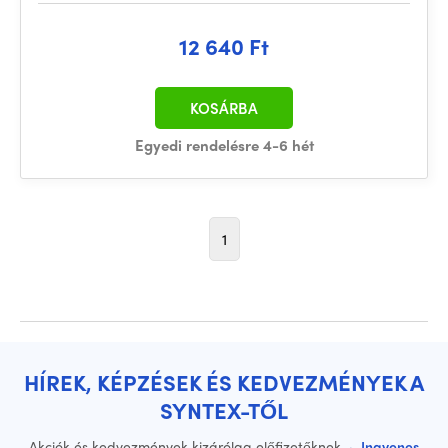
12 640 Ft
KOSÁRBA
Egyedi rendelésre 4-6 hét
1
HÍREK, KÉPZÉSEK ÉS KEDVEZMÉNYEK A
SYNTEX-TŐL
Akciók és kedvezmények kizárólag előfizetőknek
·
Ingyenes