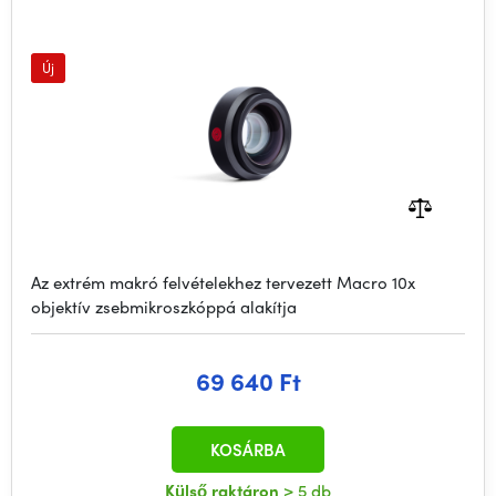
Új
Az extrém makró felvételekhez tervezett Macro 10x
objektív zsebmikroszkóppá alakítja
69 640 Ft
KOSÁRBA
Külső raktáron
> 5 db