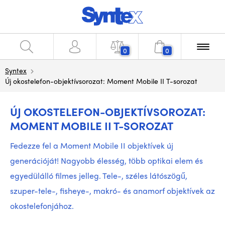
0
0
Syntex
Új okostelefon-objektívsorozat: Moment Mobile II T-sorozat
ÚJ OKOSTELEFON-OBJEKTÍVSOROZAT:
MOMENT MOBILE II T-SOROZAT
Fedezze fel a Moment Mobile II objektívek új
generációját! Nagyobb élesség, több optikai elem és
egyedülálló filmes jelleg. Tele-, széles látószögű,
szuper-tele-, fisheye-, makró- és anamorf objektívek az
okostelefonjához.