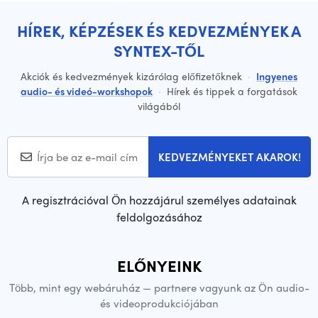
HÍREK, KÉPZÉSEK ÉS KEDVEZMÉNYEK A
SYNTEX-TŐL
Akciók és kedvezmények kizárólag előfizetőknek
·
Ingyenes
audio- és videó-workshopok
·
Hírek és tippek a forgatások
világából
KEDVEZMÉNYEKET AKAROK!
A regisztrációval Ön hozzájárul személyes adatainak
feldolgozásához
ELŐNYEINK
Több, mint egy webáruház — partnere vagyunk az Ön audio-
és videoprodukciójában