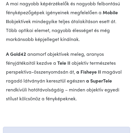
A mai nagyobb képérzékelők és nagyobb felbontású
fényképezőgépek igényeinek megfelelően a
Mobile
II
objektívek mindegyike
teljes átalakításon esett át.
Több optikai elemet, nagyobb élességet és még
markánsabb képjelleget kínálnak.
A Gold42
anamorf objektívek meleg, aranyos
fényjátékaitól kezdve a
Tele II
objektív természetes
perspektíva-összenyomásán át,
a Fisheye II
magával
ragadó látványán keresztül egészen
a SuperTele
rendkívüli hatótávolságáig – minden objektív egyedi
stílust kölcsönöz a fényképeknek.