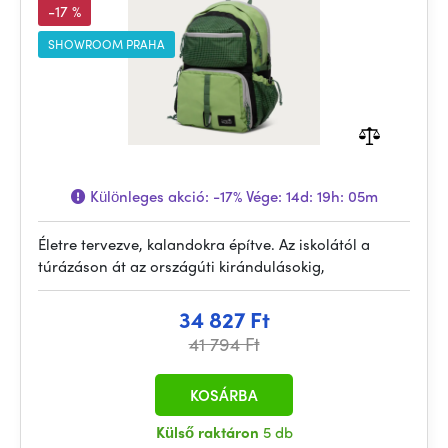
-17 %
SHOWROOM PRAHA
Különleges akció:
-17%
Vége:
14d: 19h: 05m
Életre tervezve, kalandokra építve. Az iskolától a
túrázáson át az országúti kirándulásokig,
34 827 Ft
41 794 Ft
KOSÁRBA
Külső raktáron
5 db