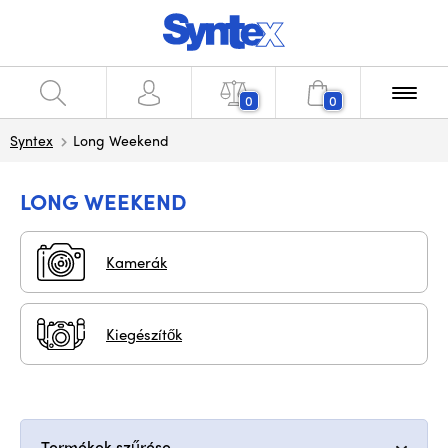
0
0
Syntex
Long Weekend
LONG WEEKEND
Kamerák
Kiegészítők
Termékek szűrése