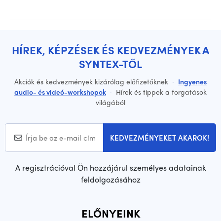
HÍREK, KÉPZÉSEK ÉS KEDVEZMÉNYEK A
SYNTEX-TŐL
Akciók és kedvezmények kizárólag előfizetőknek
·
Ingyenes
audio- és videó-workshopok
·
Hírek és tippek a forgatások
világából
KEDVEZMÉNYEKET AKAROK!
A regisztrációval Ön hozzájárul személyes adatainak
feldolgozásához
ELŐNYEINK