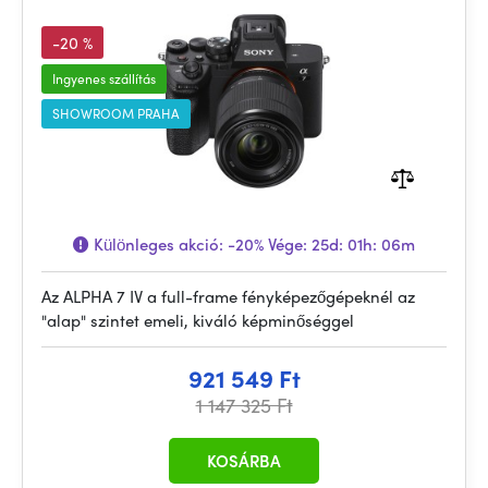
-20 %
Ingyenes szállítás
SHOWROOM PRAHA
Különleges akció:
-20%
Vége:
25d: 01h: 06m
Az ALPHA 7 IV a full-frame fényképezőgépeknél az
"alap" szintet emeli, kiváló képminőséggel
921 549 Ft
1 147 325 Ft
KOSÁRBA