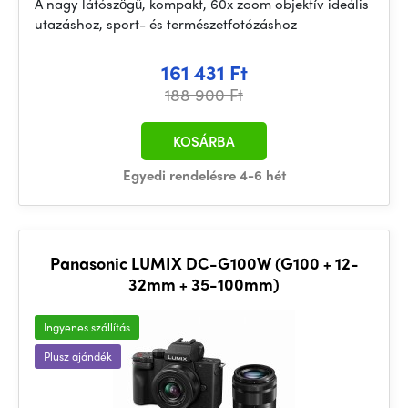
A nagy látószögű, kompakt, 60x zoom objektív ideális
utazáshoz, sport- és természetfotózáshoz
161 431 Ft
188 900 Ft
KOSÁRBA
Egyedi rendelésre 4-6 hét
Panasonic LUMIX DC-G100W (G100 + 12-
32mm + 35-100mm)
Ingyenes szállítás
Plusz ajándék