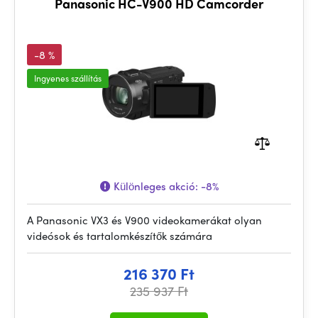
Panasonic HC-V900 HD Camcorder
-8 %
Ingyenes szállítás
Különleges akció:
-8%
A Panasonic VX3 és V900 videokamerákat olyan
videósok és tartalomkészítők számára
216 370 Ft
235 937 Ft