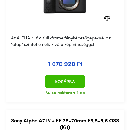
Az ALPHA 7 IV a full-frame fényképezőgépeknél az
"alap" szintet emeli, kiváló képminőséggel
1 070 920 Ft
KOSÁRBA
Külső raktáron
2 db
Sony Alpha A7 IV + FE 28-70mm F3,5-5,6 OSS
(Kit)