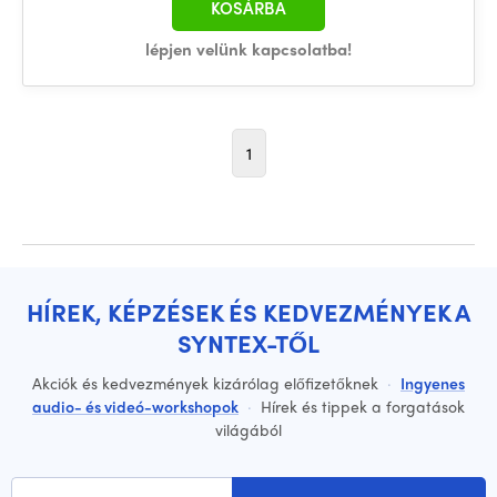
KOSÁRBA
lépjen velünk kapcsolatba!
1
HÍREK, KÉPZÉSEK ÉS KEDVEZMÉNYEK A
SYNTEX-TŐL
Akciók és kedvezmények kizárólag előfizetőknek
·
Ingyenes
audio- és videó-workshopok
·
Hírek és tippek a forgatások
világából