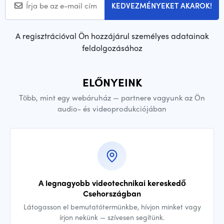
KEDVEZMÉNYEKET AKAROK!
A regisztrációval Ön hozzájárul személyes adatainak
feldolgozásához
ELŐNYEINK
Több, mint egy webáruház — partnere vagyunk az Ön
audio- és videoprodukciójában
A legnagyobb videotechnikai kereskedő
Csehországban
Látogasson el bemutatótermünkbe, hívjon minket vagy
írjon nekünk — szívesen segítünk.