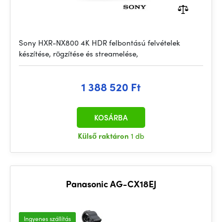
Sony HXR-NX800 4K HDR felbontású felvételek
készítése, rögzítése és streamelése,
1 388 520 Ft
KOSÁRBA
Külső raktáron
1 db
Panasonic AG-CX18EJ
Ingyenes szállítás