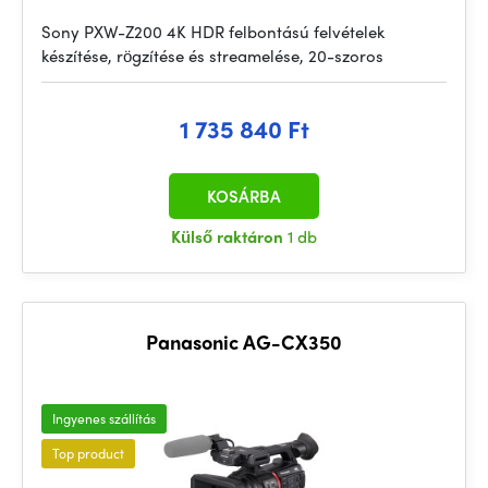
Sony PXW-Z200 4K HDR felbontású felvételek
készítése, rögzítése és streamelése, 20-szoros
1 735 840 Ft
KOSÁRBA
Külső raktáron
1 db
Panasonic AG-CX350
Ingyenes szállítás
Top product