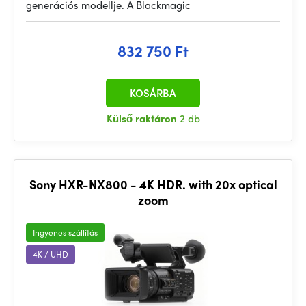
generációs modellje. A Blackmagic
832 750 Ft
KOSÁRBA
Külső raktáron
2 db
Sony HXR-NX800 - 4K HDR. with 20x optical
zoom
Ingyenes szállítás
4K / UHD