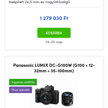
beépített 24,5 mm-es nagylátószögű
1 279 030 Ft
KOSÁRBA
14-30 nap
Panasonic LUMIX DC-G100W (G100 + 12-
32mm + 35-100mm)
Ingyenes szállítás
Plusz ajándék