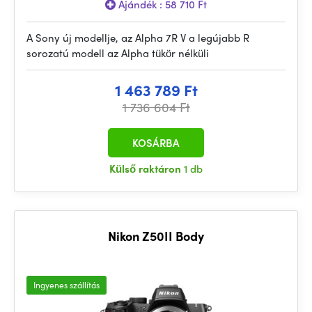
Ajándék : 58 710 Ft
A Sony új modellje, az Alpha 7R V a legújabb R
sorozatú modell az Alpha tükör nélküli
1 463 789 Ft
1 736 604 Ft
KOSÁRBA
Külső raktáron
1 db
Nikon Z50II Body
Ingyenes szállítás