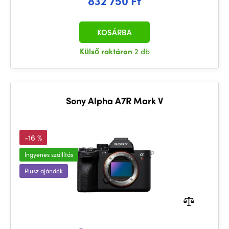
832 750 Ft
KOSÁRBA
Külső raktáron
2 db
Sony Alpha A7R Mark V
-16 %
Ingyenes szállítás
Plusz ajándék