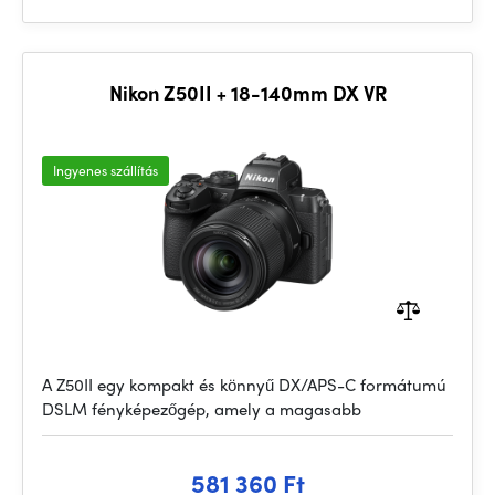
Nikon Z50II + 18-140mm DX VR
Ingyenes szállítás
A Z50II egy kompakt és könnyű DX/APS-C formátumú
DSLM fényképezőgép, amely a magasabb
581 360 Ft