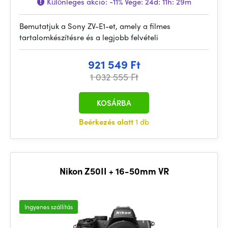
Különleges akció:
-11%
Vége:
24d: 11h: 29m
Bemutatjuk a Sony ZV-E1-et, amely a filmes
tartalomkészítésre és a legjobb felvételi
921 549 Ft
1 032 555 Ft
KOSÁRBA
Beérkezés alatt
1 db
Nikon Z50II + 16-50mm VR
Ingyenes szállítás