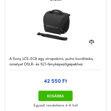
A Sony LCS-SC8 egy strapabíró, puha hordtáska,
amelyet DSLR- és SLT-fényképezőgépekhez
42 550 Ft
KOSÁRBA
Egyedi rendelésre 4-6 hét