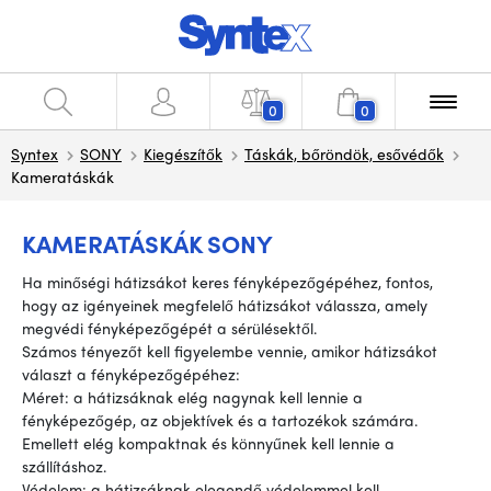
0
0
Syntex
SONY
Kiegészítők
Táskák, bőröndök, esővédők
Kameratáskák
KAMERATÁSKÁK SONY
Ha minőségi hátizsákot keres fényképezőgépéhez, fontos,
hogy az igényeinek megfelelő hátizsákot válassza, amely
megvédi fényképezőgépét a sérülésektől.
Számos tényezőt kell figyelembe vennie, amikor hátizsákot
választ a fényképezőgépéhez:
Méret: a hátizsáknak elég nagynak kell lennie a
fényképezőgép, az objektívek és a tartozékok számára.
Emellett elég kompaktnak és könnyűnek kell lennie a
szállításhoz.
Védelem: a hátizsáknak elegendő védelemmel kell