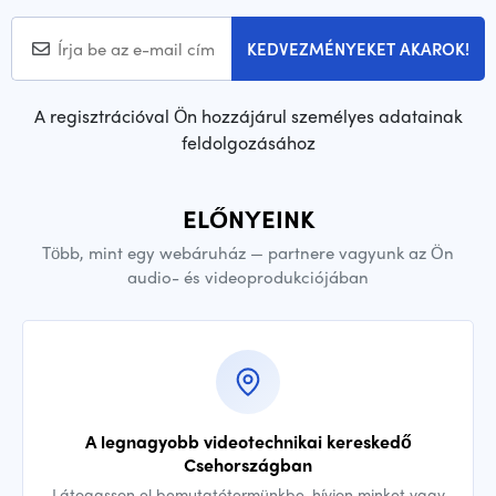
KEDVEZMÉNYEKET AKAROK!
A regisztrációval Ön hozzájárul személyes adatainak
feldolgozásához
ELŐNYEINK
Több, mint egy webáruház — partnere vagyunk az Ön
audio- és videoprodukciójában
A legnagyobb videotechnikai kereskedő
Csehországban
Látogasson el bemutatótermünkbe, hívjon minket vagy