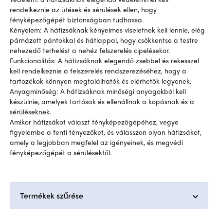
rendelkeznie az ütések és sérülések ellen, hogy
fényképezőgépét biztonságban tudhassa.
Kényelem: A hátizsáknak kényelmes viseletnek kell lennie, elég
párnázott pántokkal és hátlappal, hogy csökkentse a testre
nehezedő terhelést a nehéz felszerelés cipelésekor.
Funkcionalitás: A hátizsáknak elegendő zsebbel és rekesszel
kell rendelkeznie a felszerelés rendszerezéséhez, hogy a
tartozékok könnyen megtalálhatók és elérhetők legyenek.
Anyagminőség: A hátizsáknak minőségi anyagokból kell
készülnie, amelyek tartósak és ellenállnak a kopásnak és a
sérüléseknek.
Amikor hátizsákot választ fényképezőgépéhez, vegye
figyelembe a fenti tényezőket, és válasszon olyan hátizsákot,
amely a legjobban megfelel az igényeinek, és megvédi
fényképezőgépét a sérülésektől.
Termékek szűrése