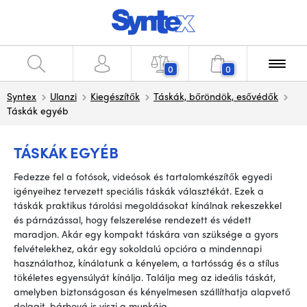
0
0
Syntex
Ulanzi
Kiegészítők
Táskák, bőröndök, esővédők
Táskák egyéb
TÁSKÁK EGYÉB
Fedezze fel a fotósok, videósok és tartalomkészítők egyedi
igényeihez tervezett speciális táskák választékát. Ezek a
táskák praktikus tárolási megoldásokat kínálnak rekeszekkel
és párnázással, hogy felszerelése rendezett és védett
maradjon. Akár egy kompakt táskára van szüksége a gyors
felvételekhez, akár egy sokoldalú opcióra a mindennapi
használathoz, kínálatunk a kényelem, a tartósság és a stílus
tökéletes egyensúlyát kínálja. Találja meg az ideális táskát,
amelyben biztonságosan és kényelmesen szállíthatja alapvető
dolgait, bárhová is viszi a munkája.