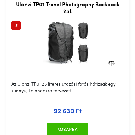
Ulanzi TP01 Travel Photography Backpack
25L
Új
Az Ulanzi TP01 25 literes utazási fotós hátizsák egy
könnyű, kalandokra tervezett
92 630 Ft
KOSÁRBA